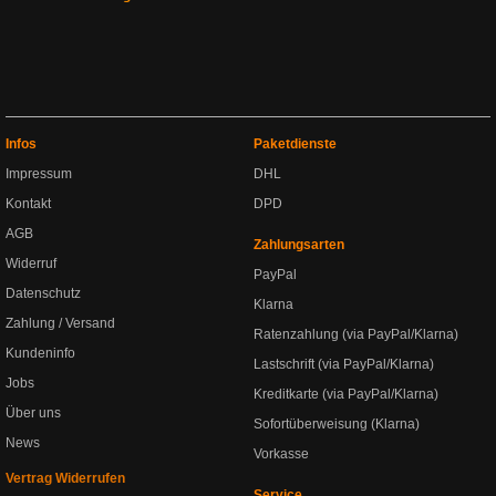
Infos
Paketdienste
Impressum
DHL
Kontakt
DPD
AGB
Zahlungsarten
Widerruf
PayPal
Datenschutz
Klarna
Zahlung / Versand
Ratenzahlung (via PayPal/Klarna)
Kundeninfo
Lastschrift (via PayPal/Klarna)
Jobs
Kreditkarte (via PayPal/Klarna)
Über uns
Sofortüberweisung (Klarna)
News
Vorkasse
Vertrag Widerrufen
Service