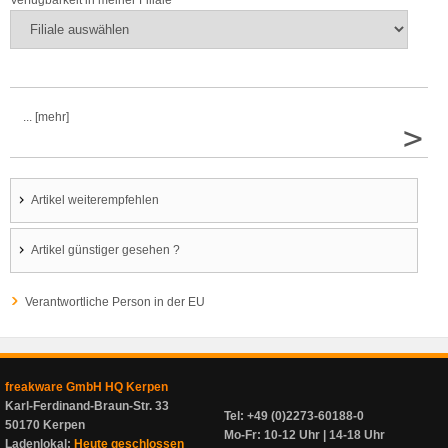
Verfügbarkeit in meiner Filiale
... [mehr]
>
Artikel weiterempfehlen
Artikel günstiger gesehen ?
Verantwortliche Person in der EU
freakware GmbH HQ Kerpen
Karl-Ferdinand-Braun-Str. 33
Tel: +49 (0)2273-60188-0
50170 Kerpen
Mo-Fr: 10-12 Uhr | 14-18 Uhr
Ladenlokal:
Heute geschlossen