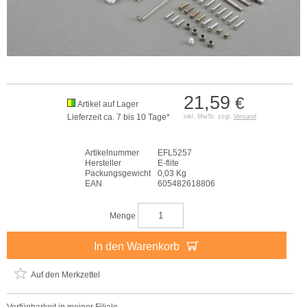
21,59
€
Artikel auf Lager
Lieferzeit ca. 7 bis 10 Tage*
inkl. MwSt. zzgl.
Versand
Artikelnummer
EFL5257
Hersteller
E-flite
Packungsgewicht
0,03 Kg
EAN
605482618806
Menge
In den Warenkorb
Auf den Merkzettel