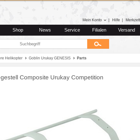
Mein Konto
|
Hilfe
|
Merkzett
Shop
News
Service
Filialen
Versand
ere Helikopter
Goblin Urukay GENESIS
Parts
gestell Composite Urukay Competition