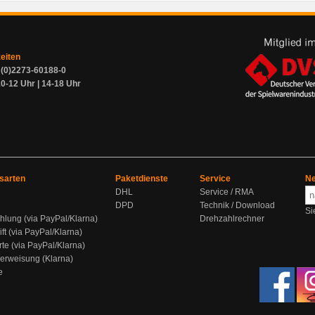
zeiten
9 (0)2273-60188-0
0-12 Uhr | 14-18 Uhr
sarten
Paketdienste
Service
Ne
DHL
Service / RMA
DPD
Technik / Download
Si
hlung (via PayPal/Klarna)
Drehzahlrechner
ift (via PayPal/Klarna)
rte (via PayPal/Klarna)
berweisung (Klarna)
e