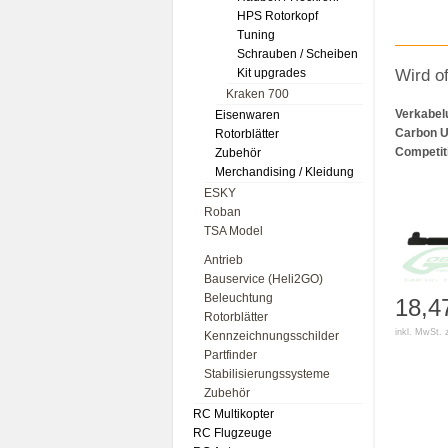
HPS Rotorkopf
Tuning
Schrauben / Scheiben
Wird o
Kit upgrades
Kraken 700
Verkabel
Eisenwaren
Carbon 
Rotorblätter
Competit
Zubehör
Merchandising / Kleidung
ESKY
Roban
TSA Model
Antrieb
Bauservice (Heli2GO)
Beleuchtung
18,4
Rotorblätter
inkl. MwSt. 
Kennzeichnungsschilder
Partfinder
Stabilisierungssysteme
Zubehör
RC Multikopter
RC Flugzeuge