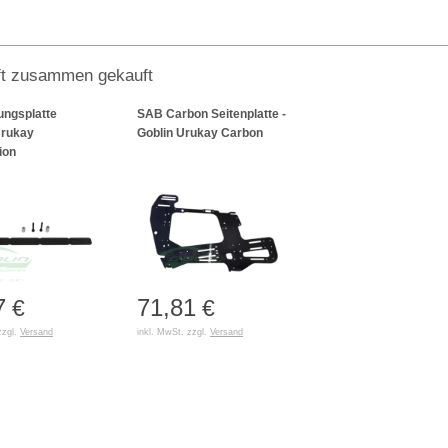
ft zusammen gekauft
ungsplatte
SAB Carbon Seitenplatte -
Urukay
Goblin Urukay Carbon
ion
7
71,81
€
€
zzgl.
Versand
inkl. MwSt. zzgl.
Versand