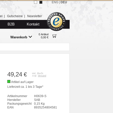
ENG
|
DEU
el
|
Gutscheine
|
Newsletter
B2B
Kontakt
0 Artikel
Warenkorb
0,00 €
49,24
€
inkl. MwSt.
zzgl.
Versand
Artikel auf Lager
Lieferzeit ca. 1 bis 3 Tage*
Artikelnummer
H0639-S
Hersteller
SAB
Packungsgewicht
0,15 Kg
EAN
8935254804581