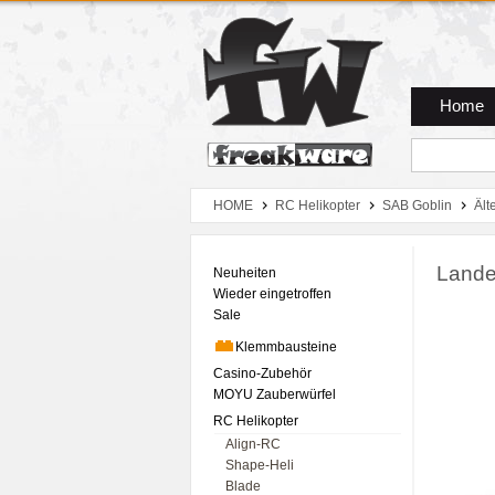
Zum Hauptmenue
Zum Seiteninhalt
Zum Warenkob
Home
HOME
RC Helikopter
SAB Goblin
Ält
Lande
Neuheiten
Wieder eingetroffen
Sale
Klemmbausteine
Casino-Zubehör
MOYU Zauberwürfel
RC Helikopter
Align-RC
Shape-Heli
Blade