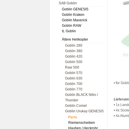
SAB Goblin
Goblin GENESIS
Goblin Kraken
Goblin Maverick
Goblin RAW
IL Goblin
Ältere Helikopter
Goblin 280
Goblin 380
Goblin 420
Goblin 500
Raw 500
Goblin 570
Goblin 630
• für Gob
Goblin 700
Goblin 770
Goblin BLACK Nitro /
Lieferum
Thunder
• 1x Land
Goblin Comet
• 4x Soc
Goblin Urukay GENESIS
• 4x Alu
Parts
Riemenscheiben
Hauben / Heckrohr