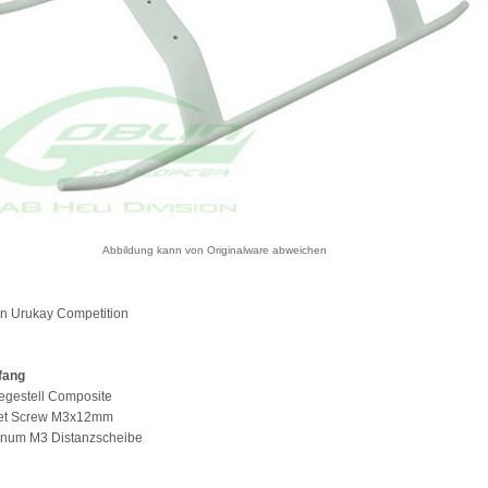
Abbildung kann von Originalware abweichen
lin Urukay Competition
fang
egestell Composite
ket Screw M3x12mm
minum M3 Distanzscheibe