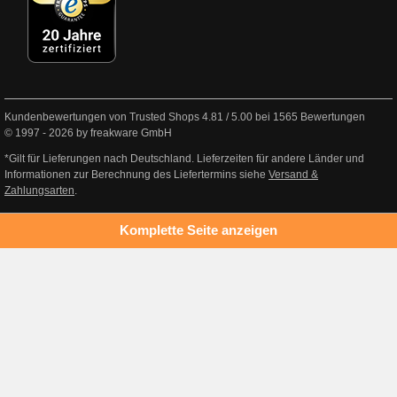
Kundenbewertungen von Trusted Shops
4.81
/
5.00
bei
1565
Bewertungen
© 1997 - 2026 by freakware GmbH
*Gilt für Lieferungen nach Deutschland. Lieferzeiten für andere Länder und
Informationen zur Berechnung des Liefertermins siehe
Versand &
Zahlungsarten
.
Komplette Seite anzeigen