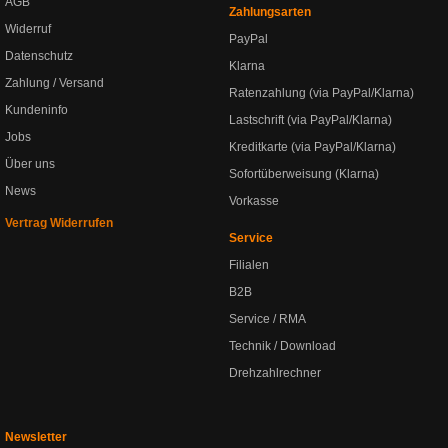
AGB
Zahlungsarten
Widerruf
PayPal
Datenschutz
Klarna
Zahlung / Versand
Ratenzahlung (via PayPal/Klarna)
Kundeninfo
Lastschrift (via PayPal/Klarna)
Jobs
Kreditkarte (via PayPal/Klarna)
Über uns
Sofortüberweisung (Klarna)
News
Vorkasse
Vertrag Widerrufen
Service
Filialen
B2B
Service / RMA
Technik / Download
Drehzahlrechner
Newsletter