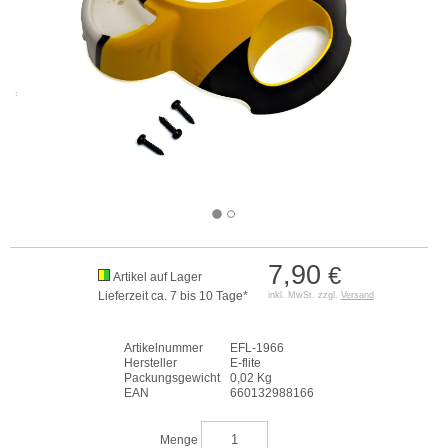
7,90
€
Artikel auf Lager
Lieferzeit ca. 7 bis 10 Tage*
inkl. MwSt. zzgl.
Versand
Artikelnummer
EFL-1966
Hersteller
E-flite
Packungsgewicht
0,02 Kg
EAN
660132988166
Menge