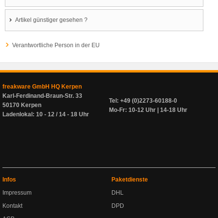
Artikel günstiger gesehen ?
Verantwortliche Person in der EU
freakware GmbH HQ Kerpen
Karl-Ferdinand-Braun-Str. 33
Tel: +49 (0)2273-60188-0
50170 Kerpen
Mo-Fr: 10-12 Uhr | 14-18 Uhr
Ladenlokal: 10 - 12 / 14 - 18 Uhr
Infos
Paketdienste
Impressum
DHL
Kontakt
DPD