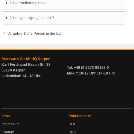
Artikel weiterempfehlen
Artikel günstiger gesehen ?
Verantwortliche Person in der EU
freakware GmbH HQ Kerpen
Karl-Ferdinand-Braun-Str. 33
Tel: +49 (0)2273-60188-0
50170 Kerpen
Mo-Fr: 10-12 Uhr | 14-18 Uhr
Ladenlokal: 14 - 18 Uhr
Infos
Paketdienste
Impressum
DHL
Kontakt
DPD