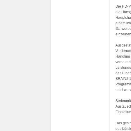
Die HD-Mi
die Hochg
Hauptchas
einem int
Schwerpun
einzelne
Ausgestat
Vorderrad
Handling 
vorne rec
Leistungs
das Eindr
BRAINZ 10
Programm
er ist wa
Serienmäß
Austausch
Einstellu
Das gesin
des bürst