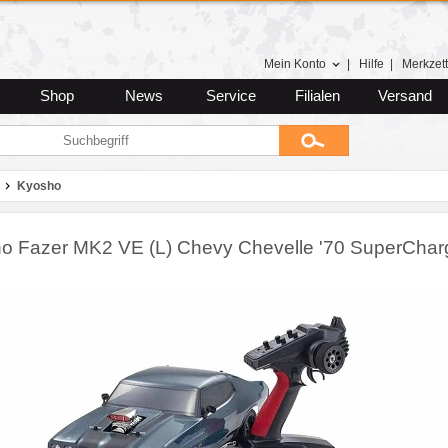
Mein Konto
|
Hilfe
|
Merkzett
Shop
News
Service
Filialen
Versand
Kyosho
o Fazer MK2 VE (L) Chevy Chevelle '70 SuperCha