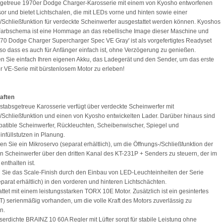
getreue 1970er Dodge Charger-Karosserie mit einem von Kyosho entworfenen
r und bietet Lichtschalen, die mit LEDs vorne und hinten sowie einer
/Schließfunktion für verdeckte Scheinwerfer ausgestattet werden können. Kyoshos
Farbschema ist eine Hommage an das rebellische Image dieser Maschine und
970 Dodge Charger Supercharger Spec VE Gray' ist als vorgefertigtes Readyset
 so dass es auch für Anfänger einfach ist, ohne Verzögerung zu genießen.
 Sie einfach Ihren eigenen Akku, das Ladegerät und den Sender, um das erste
r VE-Serie mit bürstenlosem Motor zu erleben!
aften
stabsgetreue Karosserie verfügt über verdeckte Scheinwerfer mit
/Schließfunktion und einen von Kyosho entwickelten Lader. Darüber hinaus sind
tible Scheinwerfer, Rückleuchten, Scheibenwischer, Spiegel und
einfüllstutzen in Planung.
eren Sie ein Mikroservo (separat erhältlich), um die Öffnungs-/Schließfunktion der
n Scheinwerfer über den dritten Kanal des KT-231P + Senders zu steuern, der im
enthalten ist.
 Sie das Scale-Finish durch den Einbau von LED-Leuchteinheiten der Serie
parat erhältlich) in den vorderen und hinteren Lichtschächten.
attet mit einem leistungsstarken TORX 10E Motor. Zusätzlich ist ein gesintertes
2T) serienmäßig vorhanden, um die volle Kraft des Motors zuverlässig zu
n.
serdichte BRAINZ 10 60A Regler mit Lüfter sorgt für stabile Leistung ohne