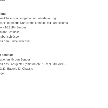
TORX10E
fang
iges Chassis mit eingebauter Fernsteuerung
seitig montierte Karosserie komplett mit Farbschema
cro KT-231P+ Sender
skant-Schlüssel
aubenschlüssel
 für den Einstellwechsel
 benötigt
Batterien für den Sender
e für das Fahrgestell (empfohlen: 7,2 V Ni-MH-Akku)
t für Batterie für Chassis
uge