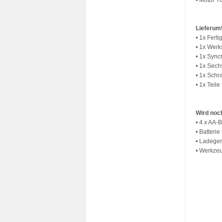
• Motor 
Lieferum
• 1x Fert
• 1x Werk
• 1x Syn
• 1x Sech
• 1x Schr
• 1x Teile
Wird noch
• 4 x AA-
• Batteri
• Ladegerä
• Werkze