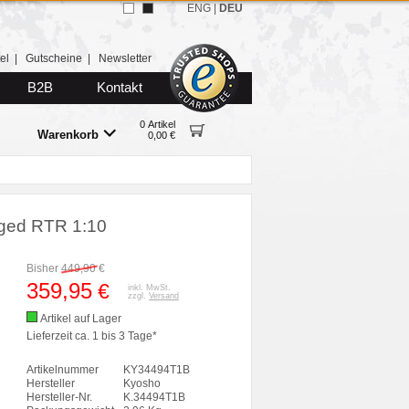
ENG
|
DEU
el
|
Gutscheine
|
Newsletter
B2B
Kontakt
0 Artikel
Warenkorb
0,00 €
rged RTR 1:10
Bisher
449,90
€
359,95
€
inkl. MwSt.
zzgl.
Versand
Artikel auf Lager
Lieferzeit ca. 1 bis 3 Tage*
Artikelnummer
KY34494T1B
Hersteller
Kyosho
Hersteller-Nr.
K.34494T1B