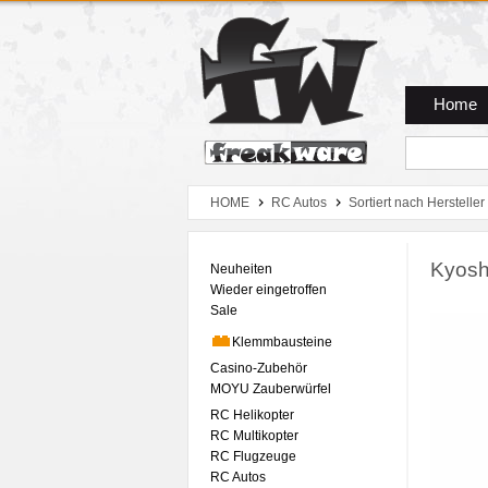
Zum Hauptmenue
Zum Seiteninhalt
Zum Warenkob
Home
HOME
RC Autos
Sortiert nach Hersteller
Kyosh
Neuheiten
Wieder eingetroffen
Sale
Klemmbausteine
Casino-Zubehör
MOYU Zauberwürfel
RC Helikopter
RC Multikopter
RC Flugzeuge
RC Autos