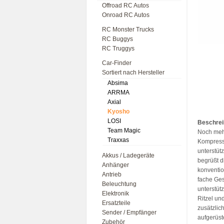
Offroad RC Autos
Onroad RC Autos
RC Monster Trucks
RC Buggys
RC Truggys
Car-Finder
Sortiert nach Hersteller
Absima
ARRMA
Axial
Kyosho
LOSI
Beschre
Team Magic
Noch mehr
Traxxas
Kompresso
unterstüt
Akkus / Ladegeräte
begrüßt d
Anhänger
konventio
Antrieb
fache Ges
Beleuchtung
unterstüt
Elektronik
Ritzel un
Ersatzteile
zusätzlic
Sender / Empfänger
aufgerüst
Zubehör