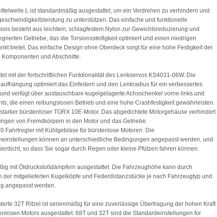
ttelwelle L ist standardmäßig ausgestattet, um ein Verdrehen zu verhindern und
eschwindigkeitsleistung zu unterstützen. Das einfache und funktionelle
sis besteht aus leichtem, schlagfestem Nylon zur Gewichtsreduzierung und
egrierten Getriebe, das die Torsionssteifigkeit optimiert und einen niedrigen
kt bietet. Das einfache Design ohne Oberdeck sorgt für eine hohe Festigkeit der
n Komponenten und Abschnitte.
tet mit der fortschrittlichen Funktionalität des Lenkservos KS4031-06W. Die
aufhängung optimiert das Einfedern und den Lenkradius für ein verbessertes
und verfügt über austauschbare kugelgelagerte Achsschenkel vorne links und
hts, die einen reibungslosen Betrieb und eine hohe Crashfestigkeit gewährleisten.
starker bürstenloser TORX 10E-Motor. Das abgedichtete Motorgehäuse verhindert
ingen von Fremdkörpern in den Motor und das Getriebe.
 Fahrtregler mit Kühlgebläse für bürstenlose Motoren. Die
einstellungen können an unterschiedliche Bedingungen angepasst werden, und
sserdicht, so dass Sie sogar durch Regen oder kleine Pfützen fahren können.
ig mit Öldruckstoßdämpfern ausgestattet. Die Fahrzeughöhe kann durch
 der mitgelieferten Kugelköpfe und Federdistanzstücke je nach Fahrzeugtyp und
ng angepasst werden.
terte 32T Ritzel ist serienmäßig für eine zuverlässige Übertragung der hohen Kraft
enlosen Motors ausgestattet. 68T und 32T sind die Standardeinstellungen für