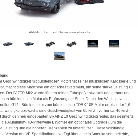
Abbildung kann von Originalware abweichen
ibung
 Geschwindigkeit mit bürstenlosen Motor! Mit seiner muskulösen Karosserie und
r, macht diese Maschine ein optisches Statement, um seine starke Leistung zu
zen! Der FAZER Mk2 wurde für den reinen Fahrspaß entwickelt und gebaut und
iesen bürstenlosen Motor als Ergänzung der Serie. Durch den Wechsel vom
nellen G14L Bürstenmotor zum bürstenlosen TORX 10E Motor erreicht der 1,6-
chwindigkeitszuwachs eine Geschwindigkeit von 65 km/h (vorher ca. 40 km/h),
zt durch den neu eingebauten BRAINZ 10 Geschwindigkeitsregler, das gesinterte
d die Aluminium-HD-Mittelwelle L (vorher ein optionales Upgrade), um die
he Leistung und die höheren Drehzahlen zu unterstützen. Diese vollständig
ete Version der VE-Spezifikationen verfügt über eine in Amerika sehr beliebte,