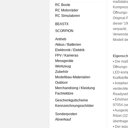
maßstabs
RC Boote
Kompresso
RC Motorräder
Öffnungs-
RC Simulatoren
Original-
dieser '1
BEASTX
verpackt,
SCORPION
Verwenden
Antrieb
Modell de
Akkus / Batterien
Elektronik / Elektrik
FPV / Kameras
Eigensch
Messgeräte
• Die maß
Werkzeug
Öffnungs-
Zubehör
LED-kompa
Modellbau-Materialien
Kraftstoff
Outdoor
• Installi
Merchandising / Kleidung
verdeckte
Fachlektüre
Readyset 
• Erhöhen
Geschenkgutscheine
97054 (se
Kennzeichnungsschilder
• Ausgest
Sonderposten
Ritzel (3
Abverkauf
übertrage
• Der was