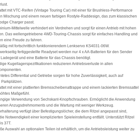
lust.
attet mit VTC-Reifen (Vintage Touring Car) mit einer für Brushless-Performance
en Mischung und einem neuen farbigen Rostyle-Raddesign, das zum klassischen
Dodge Charger passt.
minium-Mittelwelle verhindert ein Verdrehen und sorgt für einen Antrieb mit hohen
n. Das wellengetriebene 4WD-Touring-Chassis sorgt für einfaches Handling und
den eine Freude zu fahren.
äßig mit fortschrittlich funktionierendem Lenkservo KS4031-06W.
 werkseitig fertiggestellte Readyset werden nur 4 x AA-Batterien für den Sender
 Ladegerät und eine Batterie für das Chassis benötigt.
ndige Kugellagerspezifikationen reduzieren Antriebsverluste in allen
komponenten.
htetes Differential und Getriebe sorgen für hohe Zuverlässigkeit, auch auf
 Parkplätzen.
attet mit einer plattierten Bremsscheibenattrappe und einem lackierten Bremssattel
rhöhtes Maßgefühl.
ängige Verwendung von Sechskant-Knopfschrauben. Ermöglicht die Anwendung
cheren Anzugsdrehmoments und die Wartung mit weniger Werkzeug.
orhalterung verfügt über Befestigungslöcher, die dem Ritzel angepasst sind,
ie Notwendigkeit einer komplizierten Spieleinstellung entfällt. Unterstützt Ritzel
is 37T.
oße Auswahl an optionalen Teilen ist erhältlich, um die Antriebsleistung weiter zu