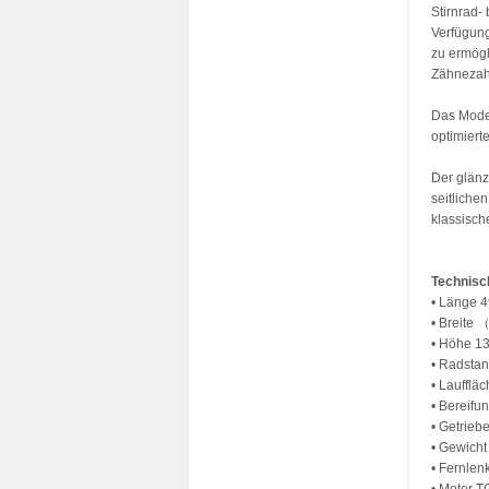
Stirnrad-
Verfügung
zu ermögl
Zähnezahl
Das Model
optimiert
Der glänz
seitliche
klassisc
Technisc
• Länge 
• Breite
• Höhe 
• Radsta
• Lauff
• Berei
• Getrie
• Gewicht
• Fernle