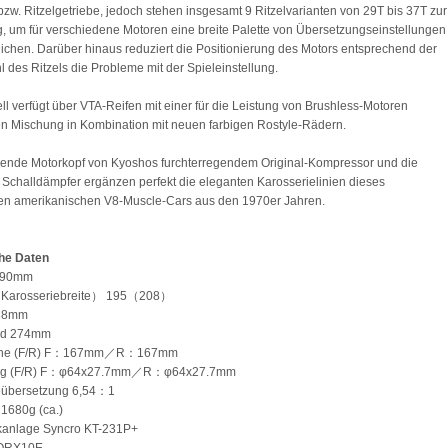
 bzw. Ritzelgetriebe, jedoch stehen insgesamt 9 Ritzelvarianten von 29T bis 37T zur
, um für verschiedene Motoren eine breite Palette von Übersetzungseinstellungen
ichen. Darüber hinaus reduziert die Positionierung des Motors entsprechend der
 des Ritzels die Probleme mit der Spieleinstellung.
l verfügt über VTA-Reifen mit einer für die Leistung von Brushless-Motoren
en Mischung in Kombination mit neuen farbigen Rostyle-Rädern.
ende Motorkopf von Kyoshos furchterregendem Original-Kompressor und die
n Schalldämpfer ergänzen perfekt die eleganten Karosserielinien dieses
hen amerikanischen V8-Muscle-Cars aus den 1970er Jahren.
he Daten
490mm
 （Karosseriebreite） 195（208）
138mm
nd 274mm
läche (F/R) F：167mm／R：167mm
fung (F/R) F：φ64x27.7mm／R：φ64x27.7mm
beübersetzung 6,54：1
 1680g (ca.)
nkanlage Syncro KT-231P+