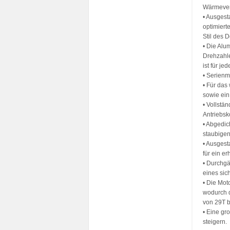
Wärmever
• Ausgest
optimiert
Stil des 
• Die Alu
Drehzahle
ist für je
• Serienm
• Für das
sowie ein
• Vollstä
Antriebs
• Abgedic
staubigen
• Ausgest
für ein e
• Durchg
eines si
• Die Mot
wodurch d
von 29T b
• Eine gr
steigern.