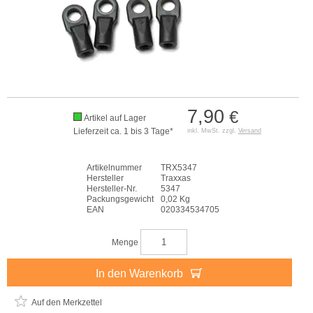
7,90
€
Artikel auf Lager
Lieferzeit ca. 1 bis 3 Tage*
inkl. MwSt. zzgl.
Versand
Artikelnummer
TRX5347
Hersteller
Traxxas
Hersteller-Nr.
5347
Packungsgewicht
0,02 Kg
EAN
020334534705
Menge
In den Warenkorb
Auf den Merkzettel