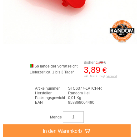
Bisher
4,99
€
So lange der Vorrat reicht
3,89
€
Lieferzeit ca. 1 bis 3 Tage*
inkl. MwSt. zzgl.
Versand
Artikelnummer
STC6377-LATCH-R
Hersteller
Random Heli
Packungsgewicht
0,01 Kg
EAN
858868004490
Menge
In den Warenkorb