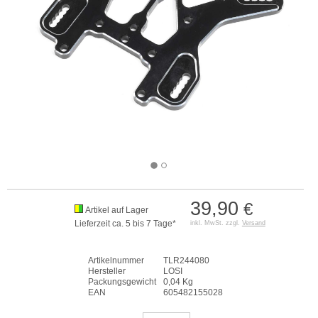
39,90
€
Artikel auf Lager
Lieferzeit ca. 5 bis 7 Tage*
inkl. MwSt. zzgl.
Versand
Artikelnummer
TLR244080
Hersteller
LOSI
Packungsgewicht
0,04 Kg
EAN
605482155028