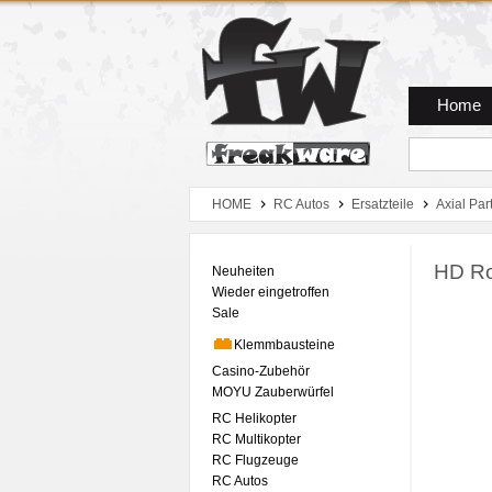
Zum Hauptmenue
Zum Seiteninhalt
Zum Warenkob
Home
HOME
RC Autos
Ersatzteile
Axial Par
HD Ro
Neuheiten
Wieder eingetroffen
Sale
Klemmbausteine
Casino-Zubehör
MOYU Zauberwürfel
RC Helikopter
RC Multikopter
RC Flugzeuge
RC Autos