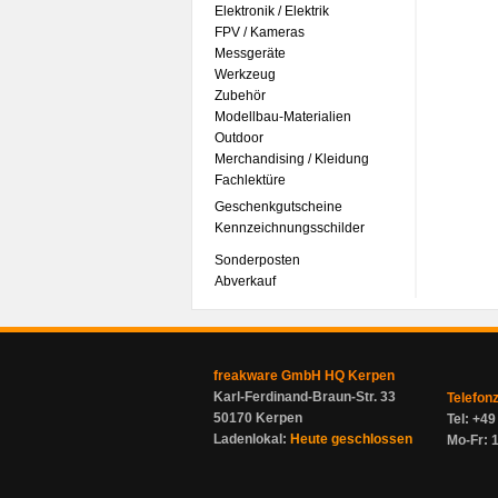
Elektronik / Elektrik
FPV / Kameras
Messgeräte
Werkzeug
Zubehör
Modellbau-Materialien
Outdoor
Merchandising / Kleidung
Fachlektüre
Geschenkgutscheine
Kennzeichnungsschilder
Sonderposten
Abverkauf
freakware GmbH HQ Kerpen
Karl-Ferdinand-Braun-Str. 33
Telefon
50170 Kerpen
Tel: +4
Ladenlokal:
Heute geschlossen
Mo-Fr: 1