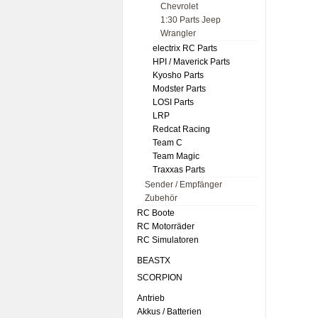
Chevrolet
1:30 Parts Jeep
Wrangler
electrix RC Parts
HPI / Maverick Parts
Kyosho Parts
Modster Parts
LOSI Parts
LRP
Redcat Racing
Team C
Team Magic
Traxxas Parts
Sender / Empfänger
Zubehör
RC Boote
RC Motorräder
RC Simulatoren
BEASTX
SCORPION
Antrieb
Akkus / Batterien