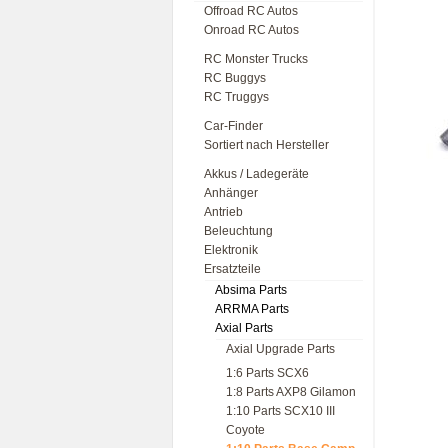
Offroad RC Autos
Onroad RC Autos
RC Monster Trucks
RC Buggys
RC Truggys
Car-Finder
Sortiert nach Hersteller
Akkus / Ladegeräte
Anhänger
Antrieb
Beleuchtung
Elektronik
Ersatzteile
Absima Parts
ARRMA Parts
Axial Parts
Axial Upgrade Parts
1:6 Parts SCX6
1:8 Parts AXP8 Gilamon
1:10 Parts SCX10 III
Coyote