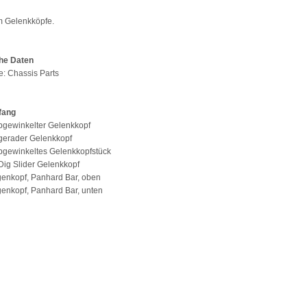
m Gelenkköpfe.
he Daten
pe: Chassis Parts
fang
bgewinkelter Gelenkkopf
gerader Gelenkkopf
bgewinkeltes Gelenkkopfstück
Dig Slider Gelenkkopf
genkopf, Panhard Bar, oben
genkopf, Panhard Bar, unten