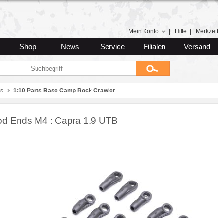
Mein Konto
|
Hilfe
|
Merkzett
Shop
News
Service
Filialen
Versand
ts
1:10 Parts Base Camp Rock Crawler
d Ends M4 : Capra 1.9 UTB