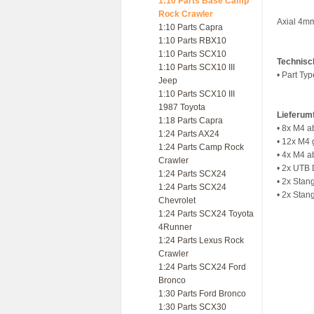
1:10 Parts Base Camp
Rock Crawler
Axial 4m
1:10 Parts Capra
1:10 Parts RBX10
1:10 Parts SCX10
Technisc
1:10 Parts SCX10 III
• Part Ty
Jeep
1:10 Parts SCX10 III
1987 Toyota
Lieferum
1:18 Parts Capra
• 8x M4 a
1:24 Parts AX24
• 12x M4 
1:24 Parts Camp Rock
• 4x M4 a
Crawler
• 2x UTB 
1:24 Parts SCX24
• 2x Stan
1:24 Parts SCX24
• 2x Stan
Chevrolet
1:24 Parts SCX24 Toyota
4Runner
1:24 Parts Lexus Rock
Crawler
1:24 Parts SCX24 Ford
Bronco
1:30 Parts Ford Bronco
1:30 Parts SCX30