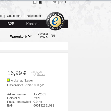
ENG
|
DEU
el
|
Gutscheine
|
Newsletter
B2B
Kontakt
0 Artikel
Warenkorb
0,00 €
16,99
€
inkl. MwSt.
zzgl.
Versand
Artikel auf Lager
Lieferzeit ca. 7 bis 10 Tage*
Artikelnummer
AXI-2065
Hersteller
Axial
Packungsgewicht
0,0 Kg
EAN
660132991081