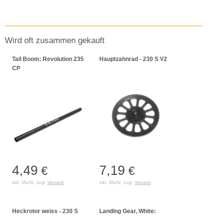
Wird oft zusammen gekauft
Tail Boom: Revolution 235
Hauptzahnrad - 230 S V2
CP
4,49
7,19
€
€
inkl. MwSt. zzgl.
Versand
inkl. MwSt. zzgl.
Versand
Heckrotor weiss - 230 S
Landing Gear, White: