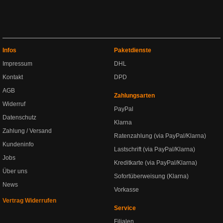
Infos
Paketdienste
Impressum
DHL
Kontakt
DPD
AGB
Zahlungsarten
Widerruf
PayPal
Datenschutz
Klarna
Zahlung / Versand
Ratenzahlung (via PayPal/Klarna)
Kundeninfo
Lastschrift (via PayPal/Klarna)
Jobs
Kreditkarte (via PayPal/Klarna)
Über uns
Sofortüberweisung (Klarna)
News
Vorkasse
Vertrag Widerrufen
Service
Filialen