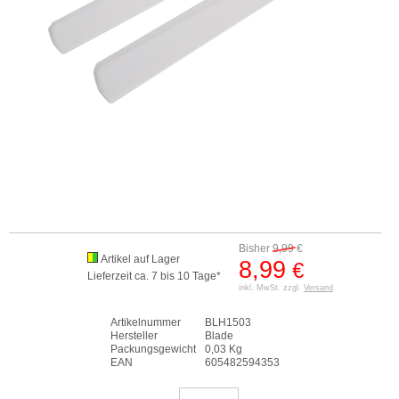
Bisher
9,99
€
Artikel auf Lager
8,99
€
Lieferzeit ca. 7 bis 10 Tage*
inkl. MwSt. zzgl.
Versand
Artikelnummer
BLH1503
Hersteller
Blade
Packungsgewicht
0,03 Kg
EAN
605482594353