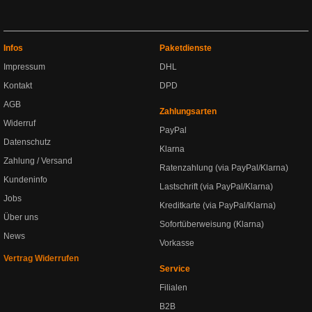
Infos
Paketdienste
Impressum
DHL
Kontakt
DPD
AGB
Zahlungsarten
Widerruf
PayPal
Datenschutz
Klarna
Zahlung / Versand
Ratenzahlung (via PayPal/Klarna)
Kundeninfo
Lastschrift (via PayPal/Klarna)
Jobs
Kreditkarte (via PayPal/Klarna)
Über uns
Sofortüberweisung (Klarna)
News
Vorkasse
Vertrag Widerrufen
Service
Filialen
B2B