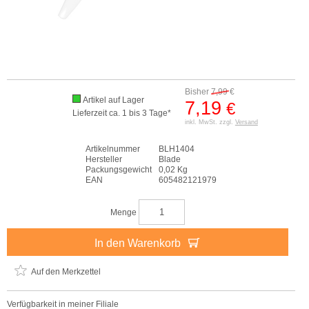
Bisher
7,99
€
Artikel auf Lager
7,19
€
Lieferzeit ca. 1 bis 3 Tage*
inkl. MwSt. zzgl.
Versand
Artikelnummer
BLH1404
Hersteller
Blade
Packungsgewicht
0,02 Kg
EAN
605482121979
Menge
In den Warenkorb
Auf den Merkzettel
Verfügbarkeit in meiner Filiale