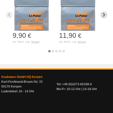
9,90
11,90
7,
€
€
inkl. MwSt. zzgl.
Versand
inkl. MwSt. zzgl.
Versand
inkl. 
freakware GmbH HQ Kerpen
Karl-Ferdinand-Braun-Str. 33
Tel: +49 (0)2273-60188-0
50170 Kerpen
Mo-Fr: 10-12 Uhr | 14-18 Uhr
Ladenlokal: 10 - 14 Uhr