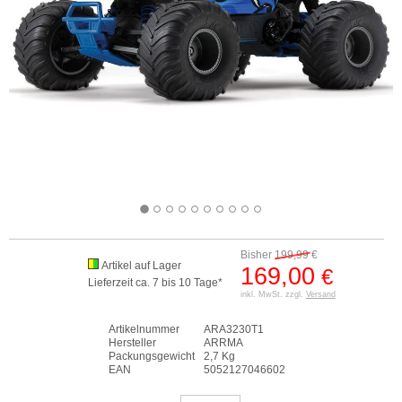
Bisher
199,99
€
Artikel auf Lager
169,00
€
Lieferzeit ca. 7 bis 10 Tage*
inkl. MwSt. zzgl.
Versand
Artikelnummer
ARA3230T1
Hersteller
ARRMA
Packungsgewicht
2,7 Kg
EAN
5052127046602