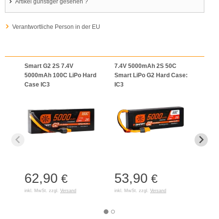
Artikel günstiger gesehen ?
Verantwortliche Person in der EU
Smart G2 2S 7.4V
7.4V 5000mAh 2S 50C
Spek
5000mAh 100C LiPo Hard
Smart LiPo G2 Hard Case:
2S 1
Case IC3
IC3
Recei
Unive
62,90
53,90
€
€
28
inkl. MwSt. zzgl.
Versand
inkl. MwSt. zzgl.
Versand
inkl. 