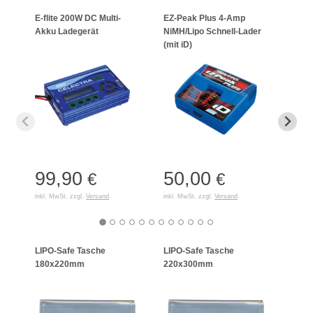
E-flite 200W DC Multi-
EZ-Peak Plus 4-Amp
APC-
Akku Ladegerät
NiMH/Lipo Schnell-Lader
6S L
(mit iD)
99,90
50,00
49
€
€
inkl. MwSt. zzgl.
Versand
inkl. MwSt. zzgl.
Versand
inkl. 
LIPO-Safe Tasche
LIPO-Safe Tasche
LIPO
180x220mm
220x300mm
125