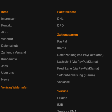
Infos
Paketdienste
Impressum
DHL
Kontakt
DPD
AGB
Zahlungsarten
Widerruf
PayPal
Datenschutz
Klarna
Zahlung / Versand
Ratenzahlung (via PayPal/Klarna)
Kundeninfo
Lastschrift (via PayPal/Klarna)
Jobs
Kreditkarte (via PayPal/Klarna)
Über uns
Sofortüberweisung (Klarna)
News
Vorkasse
Vertrag Widerrufen
Service
Filialen
B2B
Service / RMA