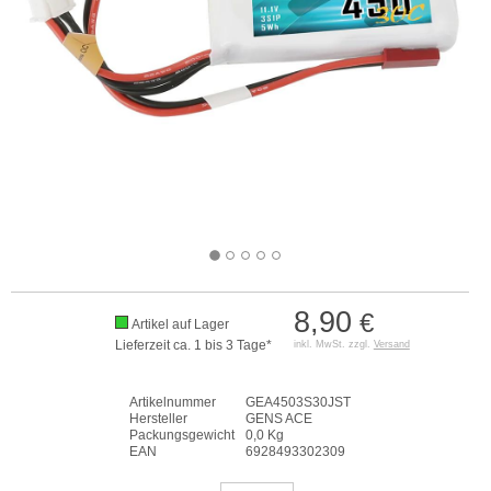
8,90
€
Artikel auf Lager
Lieferzeit ca. 1 bis 3 Tage*
inkl. MwSt. zzgl.
Versand
Artikelnummer
GEA4503S30JST
Hersteller
GENS ACE
Packungsgewicht
0,0 Kg
EAN
6928493302309