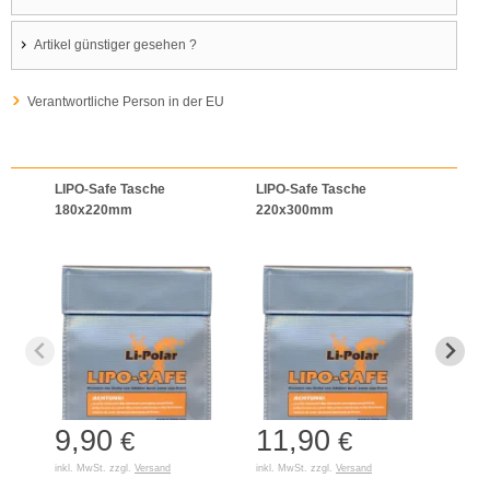
Artikel günstiger gesehen ?
Verantwortliche Person in der EU
LIPO-Safe Tasche
LIPO-Safe Tasche
LIPO
180x220mm
220x300mm
125
9,90
11,90
7,
€
€
inkl. MwSt. zzgl.
Versand
inkl. MwSt. zzgl.
Versand
inkl. 