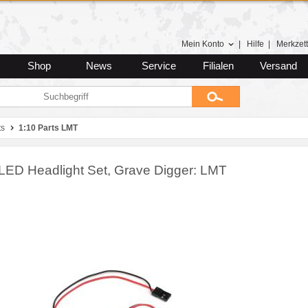
Mein Konto
|
Hilfe
|
Merkzett
Shop
News
Service
Filialen
Versand
ts
1:10 Parts LMT
 LED Headlight Set, Grave Digger: LMT