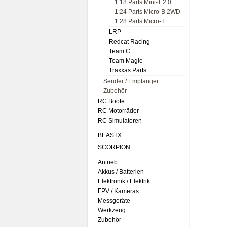
1:18 Parts Mini-T 2.0
1:24 Parts Micro-B 2WD
1:28 Parts Micro-T
LRP
Redcat Racing
Team C
Team Magic
Traxxas Parts
Sender / Empfänger
Zubehör
RC Boote
RC Motorräder
RC Simulatoren
BEASTX
SCORPION
Antrieb
Akkus / Batterien
Elektronik / Elektrik
FPV / Kameras
Messgeräte
Werkzeug
Zubehör