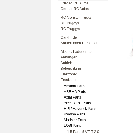
Offroad RC Autos
Onroad RC Autos
RC Monster Trucks
RC Buggys
RC Truggys
Car-Finder
Sortiert nach Hersteller
Akkus / Ladegeräte
Anhänger
Antrieb
Beleuchtung
Elektronik
Ersatzteile
Absima Parts
ARRMA Parts
Axial Parts
electrix RC Parts
HPI / Maverick Parts
Kyosho Parts
Modster Parts
LOSI Parts
1:5 Parts 5IVE-T 2.0