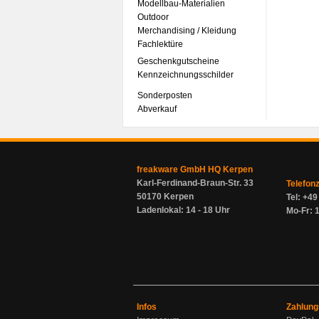
Modellbau-Materialien
Outdoor
Merchandising / Kleidung
Fachlektüre
Geschenkgutscheine
Kennzeichnungsschilder
Sonderposten
Abverkauf
freakware GmbH HQ Kerpen
Karl-Ferdinand-Braun-Str. 33
Telefon
50170 Kerpen
Tel: +4
Ladenlokal: 14 - 18 Uhr
Mo-Fr: 1
Infos
Zahlung