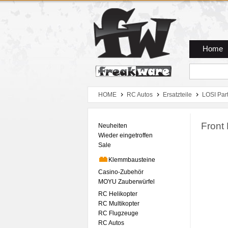
Zum Hauptmenue
Zum Seiteninhalt
Zum Warenkob
Home
HOME
RC Autos
Ersatzteile
LOSI Par
Front
Neuheiten
Wieder eingetroffen
Sale
Klemmbausteine
Casino-Zubehör
MOYU Zauberwürfel
RC Helikopter
RC Multikopter
RC Flugzeuge
RC Autos