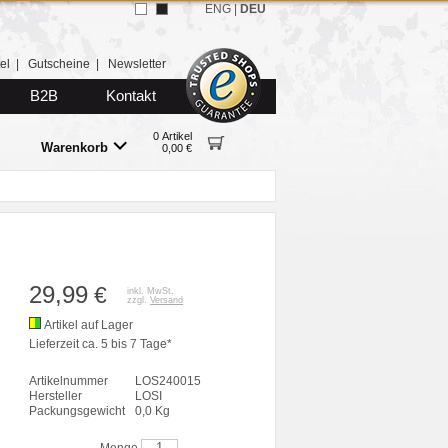
ENG
|
DEU
el
|
Gutscheine
|
Newsletter
B2B
Kontakt
0 Artikel
Warenkorb
0,00 €
29,99
€
inkl. MwSt.
zzgl.
Versand
Artikel auf Lager
Lieferzeit ca. 5 bis 7 Tage*
Artikelnummer
LOS240015
Hersteller
LOSI
Packungsgewicht
0,0 Kg