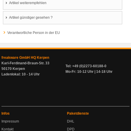
Artikel weiterempfehlen
Artikel günstiger gesehen ?
Verantwortliche Person in der EU
freakware GmbH HQ Kerpen
Karl-Ferdinand-Braun-Str. 33
Tel: +49 (0)2273-60188-0
50170 Kerpen
Mo-Fr: 10-12 Uhr | 14-18 Uhr
Ladenlokal: 10 - 14 Uhr
Infos
Paketdienste
Impressum
DHL
Kontakt
DPD