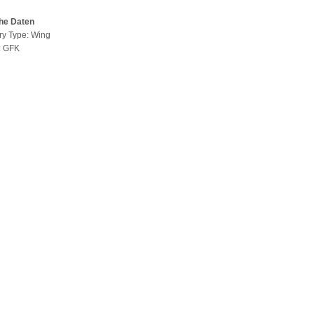
he Daten
ry Type: Wing
l: GFK