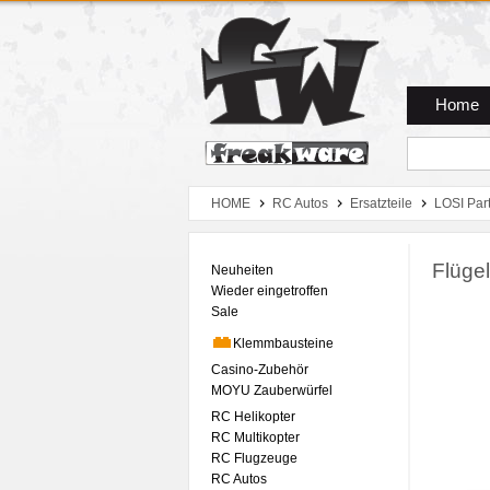
Zum Hauptmenue
Zum Seiteninhalt
Zum Warenkob
Home
HOME
RC Autos
Ersatzteile
LOSI Par
Flüge
Neuheiten
Wieder eingetroffen
Sale
Klemmbausteine
Casino-Zubehör
MOYU Zauberwürfel
RC Helikopter
RC Multikopter
RC Flugzeuge
RC Autos