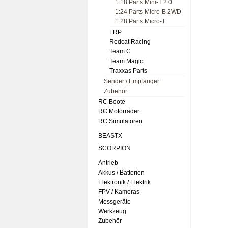
1:18 Parts Mini-T 2.0
1:24 Parts Micro-B 2WD
1:28 Parts Micro-T
LRP
Redcat Racing
Team C
Team Magic
Traxxas Parts
Sender / Empfänger
Zubehör
RC Boote
RC Motorräder
RC Simulatoren
BEASTX
SCORPION
Antrieb
Akkus / Batterien
Elektronik / Elektrik
FPV / Kameras
Messgeräte
Werkzeug
Zubehör