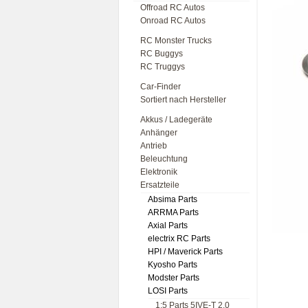
Offroad RC Autos
Onroad RC Autos
RC Monster Trucks
RC Buggys
RC Truggys
Car-Finder
Sortiert nach Hersteller
Akkus / Ladegeräte
Anhänger
Antrieb
Beleuchtung
Elektronik
Ersatzteile
Absima Parts
ARRMA Parts
Axial Parts
electrix RC Parts
HPI / Maverick Parts
Kyosho Parts
Modster Parts
LOSI Parts
1:5 Parts 5IVE-T 2.0