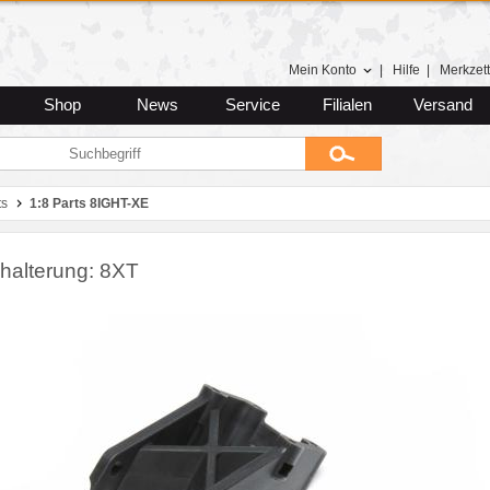
Mein Konto
|
Hilfe
|
Merkzett
Shop
News
Service
Filialen
Versand
ts
1:8 Parts 8IGHT-XE
lhalterung: 8XT