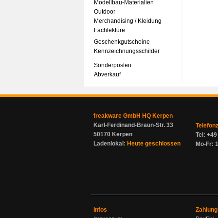
Modellbau-Materialien
Outdoor
Merchandising / Kleidung
Fachlektüre
Geschenkgutscheine
Kennzeichnungsschilder
Sonderposten
Abverkauf
freakware GmbH HQ Kerpen
Karl-Ferdinand-Braun-Str. 33
Telefon
50170 Kerpen
Tel: +4
Ladenlokal:
Heute geschlossen
Mo-Fr: 1
Infos
Zahlung