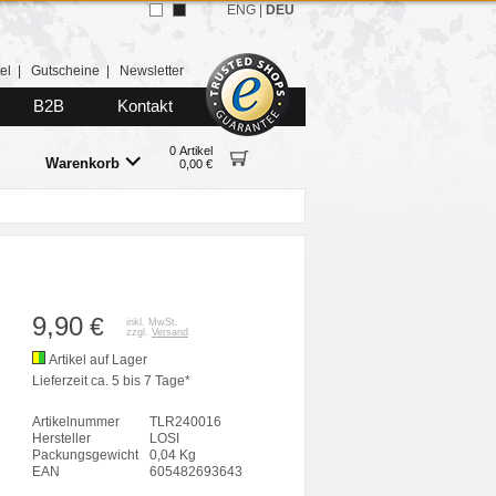
ENG
|
DEU
el
|
Gutscheine
|
Newsletter
B2B
Kontakt
0 Artikel
Warenkorb
0,00 €
9,90
€
inkl. MwSt.
zzgl.
Versand
Artikel auf Lager
Lieferzeit ca. 5 bis 7 Tage*
Artikelnummer
TLR240016
Hersteller
LOSI
Packungsgewicht
0,04 Kg
EAN
605482693643