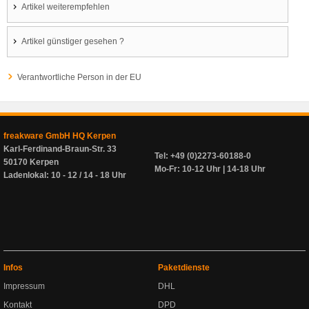
Artikel weiterempfehlen
Artikel günstiger gesehen ?
Verantwortliche Person in der EU
freakware GmbH HQ Kerpen
Karl-Ferdinand-Braun-Str. 33
Tel: +49 (0)2273-60188-0
50170 Kerpen
Mo-Fr: 10-12 Uhr | 14-18 Uhr
Ladenlokal: 10 - 12 / 14 - 18 Uhr
Infos
Paketdienste
Impressum
DHL
Kontakt
DPD