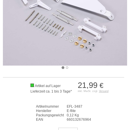
21,99
€
Artikel auf Lager
Lieferzeit ca. 1 bis 3 Tage*
inkl. MwSt. zzgl.
Versand
Artikelnummer
EFL-3487
Hersteller
E-flite
Packungsgewicht
0,12 Kg
EAN
660132676964