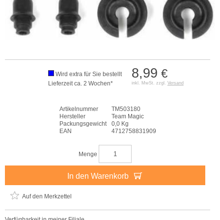
8,99
€
Wird extra für Sie bestellt
Lieferzeit ca. 2 Wochen*
inkl. MwSt. zzgl.
Versand
Artikelnummer
TM503180
Hersteller
Team Magic
Packungsgewicht
0,0 Kg
EAN
4712758831909
Menge
In den Warenkorb
Auf den Merkzettel
Verfügbarkeit in meiner Filiale