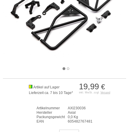
19,99
€
Artikel auf Lager
Lieferzeit ca. 7 bis 10 Tage*
inkl. MwSt. zzgl.
Versand
Artikelnummer
AXI230036
Hersteller
Axial
Packungsgewicht
0,0 Kg
EAN
605482767481