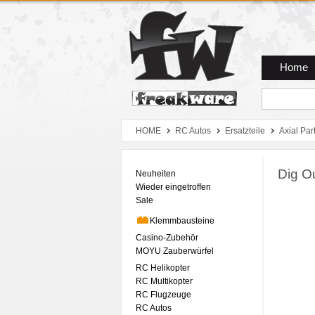
Zum Hauptmenue
Zum Seiteninhalt
Zum Warenkob
Home
HOME
RC Autos
Ersatzteile
Axial Par
Dig O
Neuheiten
Wieder eingetroffen
Sale
Klemmbausteine
Casino-Zubehör
MOYU Zauberwürfel
RC Helikopter
RC Multikopter
RC Flugzeuge
RC Autos