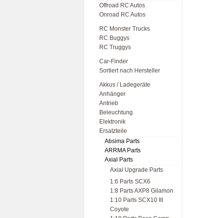
Offroad RC Autos
Onroad RC Autos
RC Monster Trucks
RC Buggys
RC Truggys
Car-Finder
Sortiert nach Hersteller
Akkus / Ladegeräte
Anhänger
Antrieb
Beleuchtung
Elektronik
Ersatzteile
Absima Parts
ARRMA Parts
Axial Parts
Axial Upgrade Parts
1:6 Parts SCX6
1:8 Parts AXP8 Gilamon
1:10 Parts SCX10 III
Coyote