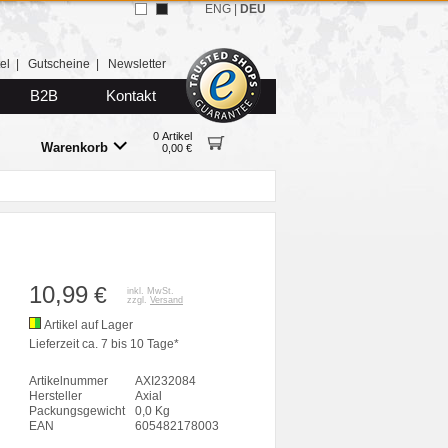
ENG
|
DEU
el
|
Gutscheine
|
Newsletter
B2B
Kontakt
0 Artikel
Warenkorb
0,00 €
10,99
€
inkl. MwSt.
zzgl.
Versand
Artikel auf Lager
Lieferzeit ca. 7 bis 10 Tage*
Artikelnummer
AXI232084
Hersteller
Axial
Packungsgewicht
0,0 Kg
EAN
605482178003