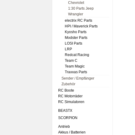
Chevrolet
1:30 Parts Jeep
Wrangler
electrix RC Parts
HPI / Maverick Parts
Kyosho Parts
Modster Parts
LOSI Parts
LRP
Redcat Racing
Team C
Team Magic
Traxxas Parts
Sender / Empfänger
Zubehör
RC Boote
RC Motorräder
RC Simulatoren
BEASTX
SCORPION
Antrieb
Akkus / Batterien