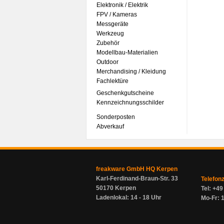
Elektronik / Elektrik
FPV / Kameras
Messgeräte
Werkzeug
Zubehör
Modellbau-Materialien
Outdoor
Merchandising / Kleidung
Fachlektüre
Geschenkgutscheine
Kennzeichnungsschilder
Sonderposten
Abverkauf
freakware GmbH HQ Kerpen
Karl-Ferdinand-Braun-Str. 33
Telefon
50170 Kerpen
Tel: +4
Ladenlokal: 14 - 18 Uhr
Mo-Fr: 1