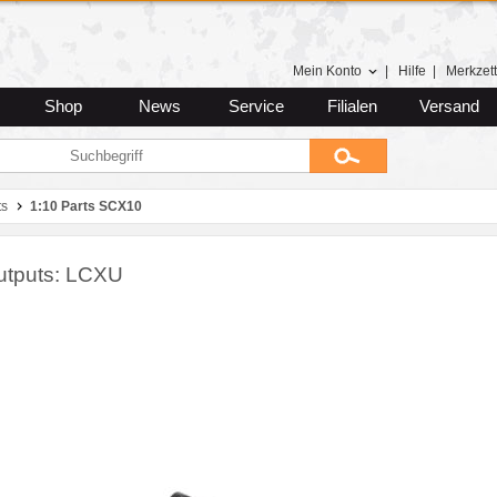
Mein Konto
|
Hilfe
|
Merkzett
Shop
News
Service
Filialen
Versand
ts
1:10 Parts SCX10
utputs: LCXU