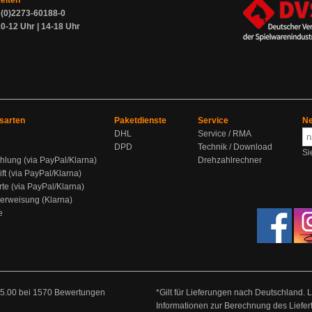
zeiten
9 (0)2273-60188-0
0-12 Uhr | 14-18 Uhr
sarten
Paketdienste
Service
Ne
DHL
Service / RMA
DPD
Technik / Download
Si
hlung (via PayPal/Klarna)
Drehzahlrechner
ift (via PayPal/Klarna)
rte (via PayPal/Klarna)
berweisung (Klarna)
e
5.00
bei
1570
Bewertungen
*Gilt für Lieferungen nach Deutschland. 
Informationen zur Berechnung des Liefer