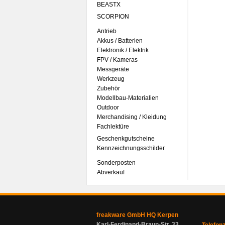
BEASTX
SCORPION
Antrieb
Akkus / Batterien
Elektronik / Elektrik
FPV / Kameras
Messgeräte
Werkzeug
Zubehör
Modellbau-Materialien
Outdoor
Merchandising / Kleidung
Fachlektüre
Geschenkgutscheine
Kennzeichnungsschilder
Sonderposten
Abverkauf
freakware GmbH HQ Kerpen
Karl-Ferdinand-Braun-Str. 33