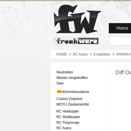
Zum Hauptmenue
Zum Seiteninhalt
Zum Warenkob
Home
HOME
RC Autos
Ersatzteile
ARRMA P
Diff O
Neuheiten
Wieder eingetroffen
Sale
Klemmbausteine
Casino-Zubehör
MOYU Zauberwürfel
RC Helikopter
RC Multikopter
RC Flugzeuge
RC Autos