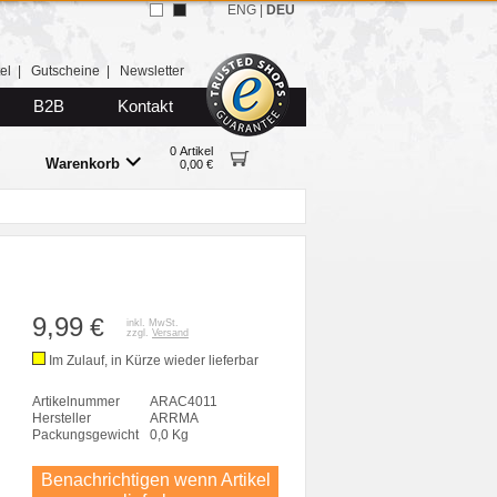
ENG
|
DEU
el
|
Gutscheine
|
Newsletter
B2B
Kontakt
0 Artikel
Warenkorb
0,00 €
9,99
€
inkl. MwSt.
zzgl.
Versand
Im Zulauf, in Kürze wieder lieferbar
Artikelnummer
ARAC4011
Hersteller
ARRMA
Packungsgewicht
0,0 Kg
Benachrichtigen wenn Artikel