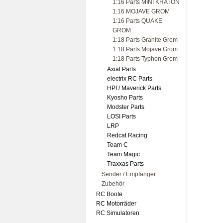
1:16 Parts MINI KRATON
1:16 MOJAVE GROM
1:16 Parts QUAKE
GROM
1:18 Parts Granite Grom
1:18 Parts Mojave Grom
1:18 Parts Typhon Grom
Axial Parts
electrix RC Parts
HPI / Maverick Parts
Kyosho Parts
Modster Parts
LOSI Parts
LRP
Redcat Racing
Team C
Team Magic
Traxxas Parts
Sender / Empfänger
Zubehör
RC Boote
RC Motorräder
RC Simulatoren