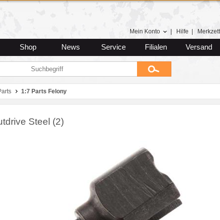
Mein Konto
|
Hilfe
|
Merkzett
Shop
News
Service
Filialen
Versand
arts
1:7 Parts Felony
utdrive Steel (2)