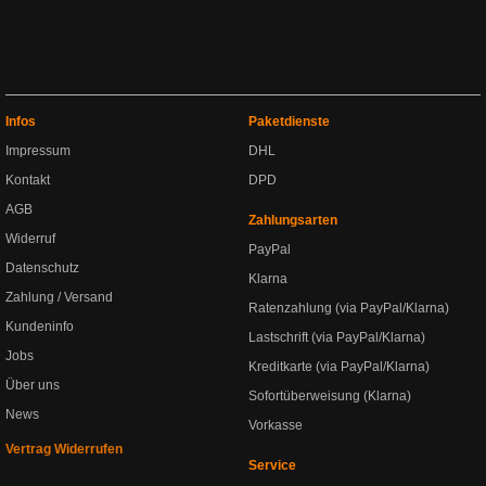
Infos
Paketdienste
Impressum
DHL
Kontakt
DPD
AGB
Zahlungsarten
Widerruf
PayPal
Datenschutz
Klarna
Zahlung / Versand
Ratenzahlung (via PayPal/Klarna)
Kundeninfo
Lastschrift (via PayPal/Klarna)
Jobs
Kreditkarte (via PayPal/Klarna)
Über uns
Sofortüberweisung (Klarna)
News
Vorkasse
Vertrag Widerrufen
Service