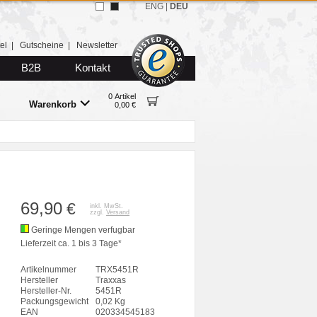
ENG
|
DEU
el
|
Gutscheine
|
Newsletter
B2B
Kontakt
0 Artikel
Warenkorb
0,00 €
69,90
€
inkl. MwSt.
zzgl.
Versand
Geringe Mengen verfugbar
Lieferzeit ca. 1 bis 3 Tage*
Artikelnummer
TRX5451R
Hersteller
Traxxas
Hersteller-Nr.
5451R
Packungsgewicht
0,02 Kg
EAN
020334545183