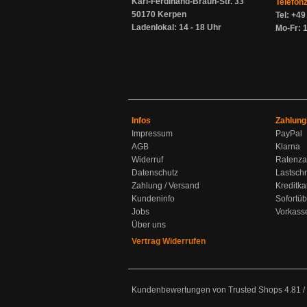
Karl-Ferdinand-Braun-Str. 33
Telefon
50170 Kerpen
Tel: +4
Ladenlokal: 14 - 18 Uhr
Mo-Fr: 1
Infos
Zahlung
Impressum
PayPal
AGB
Klarna
Widerruf
Ratenza
Datenschutz
Lastschr
Zahlung / Versand
Kreditka
Kundeninfo
Sofortü
Jobs
Vorkass
Über uns
Vertrag Widerrufen
Kundenbewertungen von Trusted Shops
4.81
/