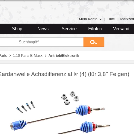
Mein Konto
|
Hilfe
|
Merkzett
Shop
News
Service
Filialen
Versand
Parts
1:10 Parts E-Maxx
Antrieb/Elektronik
rdanwelle Achsdifferenzial l/r (4) (für 3,8" Felgen)