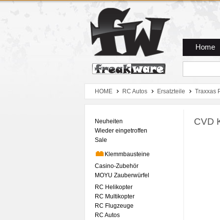
Zum Hauptmenue
Zum Seiteninhalt
Zum Warenkob
Home
HOME
RC Autos
Ersatzteile
Traxxas 
CVD Ka
Neuheiten
Wieder eingetroffen
Sale
Klemmbausteine
Casino-Zubehör
MOYU Zauberwürfel
RC Helikopter
RC Multikopter
RC Flugzeuge
RC Autos