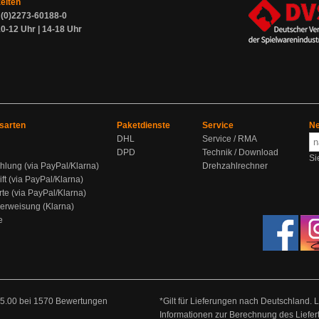
zeiten
9 (0)2273-60188-0
0-12 Uhr | 14-18 Uhr
sarten
Paketdienste
Service
Ne
DHL
Service / RMA
DPD
Technik / Download
Si
hlung (via PayPal/Klarna)
Drehzahlrechner
ift (via PayPal/Klarna)
rte (via PayPal/Klarna)
berweisung (Klarna)
e
5.00
bei
1570
Bewertungen
*Gilt für Lieferungen nach Deutschland. 
Informationen zur Berechnung des Liefer