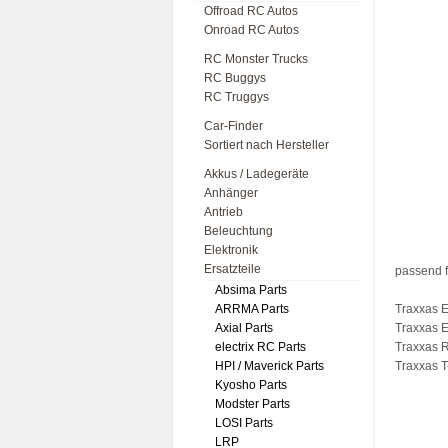
Offroad RC Autos
Onroad RC Autos
RC Monster Trucks
RC Buggys
RC Truggys
Car-Finder
Sortiert nach Hersteller
Akkus / Ladegeräte
Anhänger
Antrieb
Beleuchtung
Elektronik
Ersatzteile
passend f
Absima Parts
ARRMA Parts
Traxxas 
Axial Parts
Traxxas 
electrix RC Parts
Traxxas 
HPI / Maverick Parts
Traxxas T
Kyosho Parts
Modster Parts
LOSI Parts
LRP