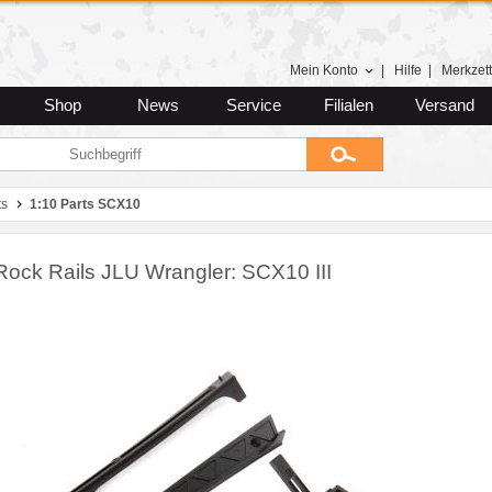
Mein Konto
|
Hilfe
|
Merkzett
Shop
News
Service
Filialen
Versand
ts
1:10 Parts SCX10
ock Rails JLU Wrangler: SCX10 III