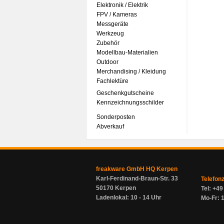
Elektronik / Elektrik
FPV / Kameras
Messgeräte
Werkzeug
Zubehör
Modellbau-Materialien
Outdoor
Merchandising / Kleidung
Fachlektüre
Geschenkgutscheine
Kennzeichnungsschilder
Sonderposten
Abverkauf
freakware GmbH HQ Kerpen
Karl-Ferdinand-Braun-Str. 33
Telefon
50170 Kerpen
Tel: +4
Ladenlokal: 10 - 14 Uhr
Mo-Fr: 1