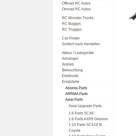
Offroad RC Autos
Onroad RC Autos
RC Monster Trucks
RC Buggys
RC Truggys
Car-Finder
Sortiert nach Hersteller
Akkus / Ladegeräte
Anhänger
Antrieb
Beleuchtung
Elektronik
Ersatzteile
Absima Parts
ARRMA Parts
Axial Parts
Axial Upgrade Parts
1:6 Parts SCX6
1:8 Parts AXP8 Gilamon
1:10 Parts SCX10 III
Coyote