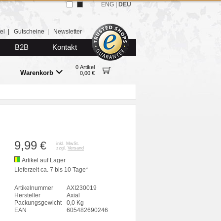
ENG
|
DEU
el
|
Gutscheine
|
Newsletter
B2B
Kontakt
0 Artikel
Warenkorb
0,00 €
9,99
€
inkl. MwSt.
zzgl.
Versand
Artikel auf Lager
Lieferzeit ca. 7 bis 10 Tage*
Artikelnummer
AXI230019
Hersteller
Axial
Packungsgewicht
0,0 Kg
EAN
605482690246