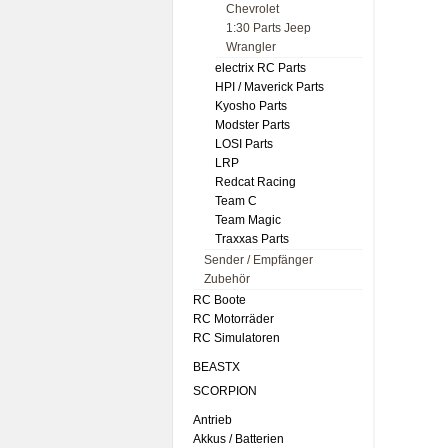
Chevrolet
1:30 Parts Jeep
Wrangler
electrix RC Parts
HPI / Maverick Parts
Kyosho Parts
Modster Parts
LOSI Parts
LRP
Redcat Racing
Team C
Team Magic
Traxxas Parts
Sender / Empfänger
Zubehör
RC Boote
RC Motorräder
RC Simulatoren
BEASTX
SCORPION
Antrieb
Akkus / Batterien