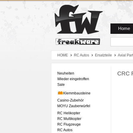
Zum Hauptmenue
Zum Seiteninhalt
Zum Warenkob
Home
HOME
RC Autos
Ersatzteile
Axial Par
CRC R
Neuheiten
Wieder eingetroffen
Sale
Klemmbausteine
Casino-Zubehör
MOYU Zauberwürfel
RC Helikopter
RC Multikopter
RC Flugzeuge
RC Autos