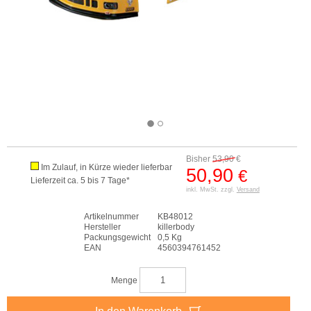
Bisher
53,90
€
Im Zulauf, in Kürze wieder lieferbar
50,90
€
Lieferzeit ca. 5 bis 7 Tage*
inkl. MwSt. zzgl.
Versand
Artikelnummer
KB48012
Hersteller
killerbody
Packungsgewicht
0,5 Kg
EAN
4560394761452
Menge