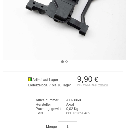
9,90
€
Artikel auf Lager
Lieferzeit ca. 7 bis 10 Tage*
inkl. MwSt. zzgl.
Versand
Artikelnummer
AXI-3868
Hersteller
Axial
Packungsgewicht
0,02 Kg
EAN
660132690489
Menge