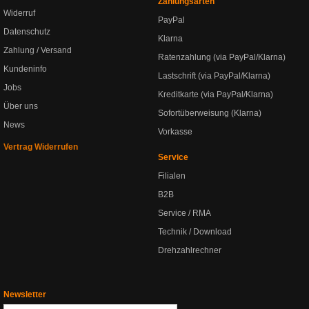
Zahlungsarten
Widerruf
PayPal
Datenschutz
Klarna
Zahlung / Versand
Ratenzahlung (via PayPal/Klarna)
Kundeninfo
Lastschrift (via PayPal/Klarna)
Jobs
Kreditkarte (via PayPal/Klarna)
Über uns
Sofortüberweisung (Klarna)
News
Vorkasse
Vertrag Widerrufen
Service
Filialen
B2B
Service / RMA
Technik / Download
Drehzahlrechner
Newsletter