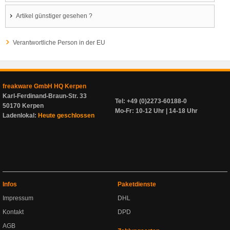
Artikel günstiger gesehen ?
Verantwortliche Person in der EU
freakware GmbH HQ Kerpen
Karl-Ferdinand-Braun-Str. 33
Tel: +49 (0)2273-60188-0
50170 Kerpen
Mo-Fr: 10-12 Uhr | 14-18 Uhr
Ladenlokal:
Heute geschlossen
Infos
Paketdienste
Impressum
DHL
Kontakt
DPD
AGB