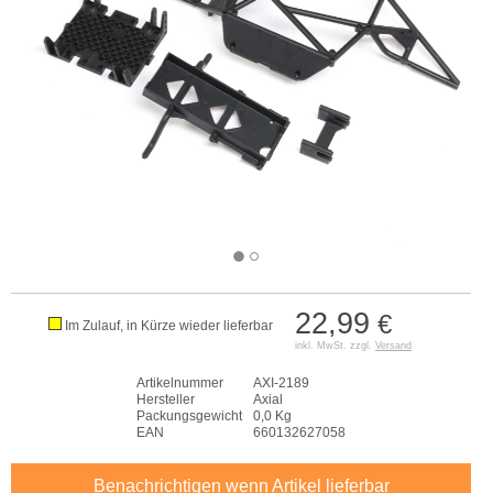
22,99
€
Im Zulauf, in Kürze wieder lieferbar
inkl. MwSt. zzgl.
Versand
Artikelnummer
AXI-2189
Hersteller
Axial
Packungsgewicht
0,0 Kg
EAN
660132627058
Benachrichtigen wenn Artikel lieferbar