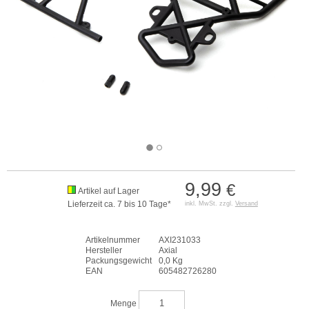
9,99
€
Artikel auf Lager
Lieferzeit ca. 7 bis 10 Tage*
inkl. MwSt. zzgl.
Versand
Artikelnummer
AXI231033
Hersteller
Axial
Packungsgewicht
0,0 Kg
EAN
605482726280
Menge