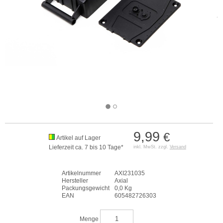
9,99
€
Artikel auf Lager
Lieferzeit ca. 7 bis 10 Tage*
inkl. MwSt. zzgl.
Versand
Artikelnummer
AXI231035
Hersteller
Axial
Packungsgewicht
0,0 Kg
EAN
605482726303
Menge