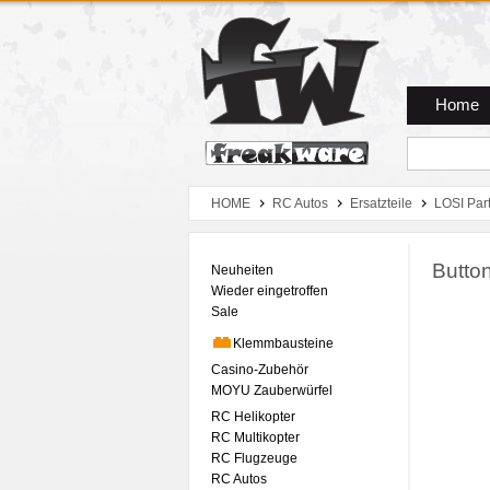
Zum Hauptmenue
Zum Seiteninhalt
Zum Warenkob
Home
HOME
RC Autos
Ersatzteile
LOSI Par
Butto
Neuheiten
Wieder eingetroffen
Sale
Klemmbausteine
Casino-Zubehör
MOYU Zauberwürfel
RC Helikopter
RC Multikopter
RC Flugzeuge
RC Autos