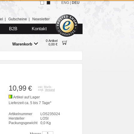
ENG
|
DEU
el
|
Gutscheine
|
Newsletter
B2B
Kontakt
0 Artikel
Warenkorb
0,00 €
10,99
€
inkl. MwSt.
zzgl.
Versand
Artikel auf Lager
Lieferzeit ca. 5 bis 7 Tage*
Artikelnummer
LOS235024
Hersteller
LOSI
Packungsgewicht
0,0 Kg