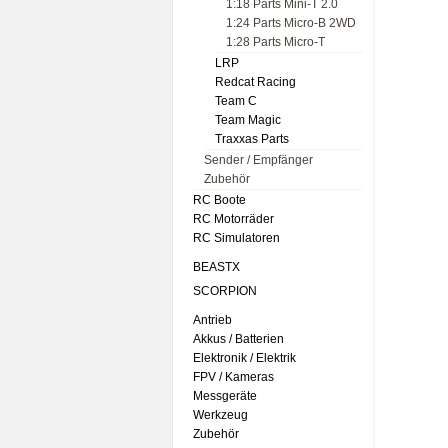
1:18 Parts Mini-T 2.0
1:24 Parts Micro-B 2WD
1:28 Parts Micro-T
LRP
Redcat Racing
Team C
Team Magic
Traxxas Parts
Sender / Empfänger
Zubehör
RC Boote
RC Motorräder
RC Simulatoren
BEASTX
SCORPION
Antrieb
Akkus / Batterien
Elektronik / Elektrik
FPV / Kameras
Messgeräte
Werkzeug
Zubehör