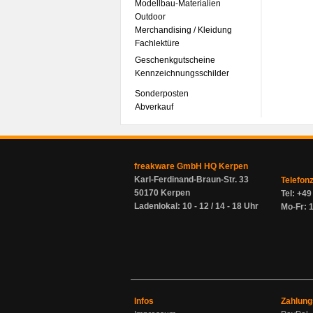
Modellbau-Materialien
Outdoor
Merchandising / Kleidung
Fachlektüre
Geschenkgutscheine
Kennzeichnungsschilder
Sonderposten
Abverkauf
freakware GmbH HQ Kerpen
Karl-Ferdinand-Braun-Str. 33
Telefon
50170 Kerpen
Tel: +4
Ladenlokal: 10 - 12 / 14 - 18 Uhr
Mo-Fr: 1
Infos
Zahlung