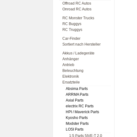
Offroad RC Autos
Onroad RC Autos
RC Monster Trucks
RC Buggys
RC Truggys
Car-Finder
Sortiert nach Hersteller
Akkus / Ladegeräte
Anhänger
Antrieb
Beleuchtung
Elektronik
Ersatzteile
Absima Parts
ARRMA Parts
Axial Parts
electrix RC Parts
HPI / Maverick Parts
Kyosho Parts
Modster Parts
LOSI Parts
1:5 Parts 5IVE-T 2.0