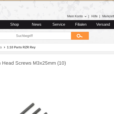
Mein Konto
|
Hilfe
|
Merkzett
Shop
News
Service
Filialen
Versand
ts
1:10 Parts RZR Rey
n Head Screws M3x25mm (10)