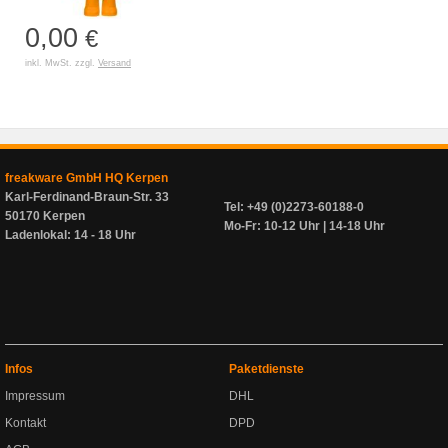
0,00
€
inkl. MwSt. zzgl.
Versand
freakware GmbH HQ Kerpen
Karl-Ferdinand-Braun-Str. 33
Tel: +49 (0)2273-60188-0
50170 Kerpen
Mo-Fr: 10-12 Uhr | 14-18 Uhr
Ladenlokal: 14 - 18 Uhr
Infos
Paketdienste
Impressum
DHL
Kontakt
DPD