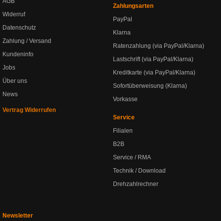
AGB
Zahlungsarten
Widerruf
PayPal
Datenschutz
Klarna
Zahlung / Versand
Ratenzahlung (via PayPal/Klarna)
Kundeninfo
Lastschrift (via PayPal/Klarna)
Jobs
Kreditkarte (via PayPal/Klarna)
Über uns
Sofortüberweisung (Klarna)
News
Vorkasse
Vertrag Widerrufen
Service
Filialen
B2B
Service / RMA
Technik / Download
Drehzahlrechner
Newsletter