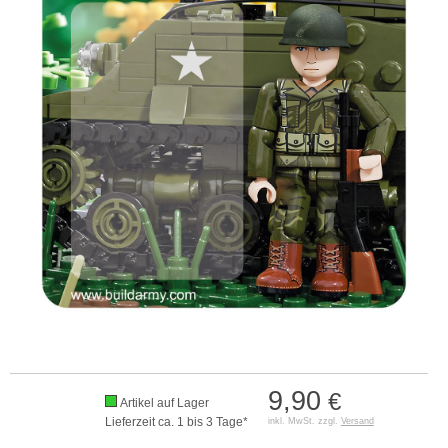
9,90
€
Artikel auf Lager
Lieferzeit ca. 1 bis 3 Tage*
inkl. MwSt. zzgl.
Versand