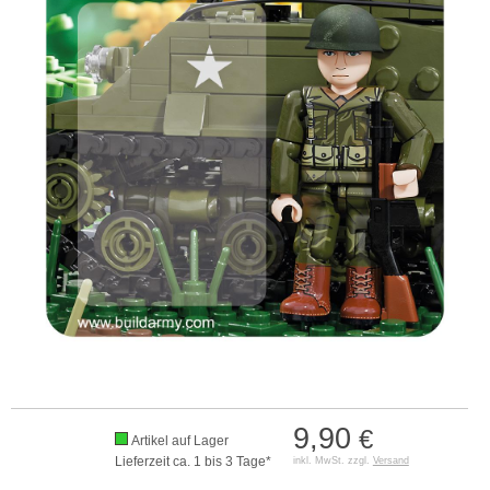
9,90
€
Artikel auf Lager
Lieferzeit ca. 1 bis 3 Tage*
inkl. MwSt. zzgl.
Versand