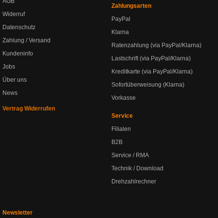
AGB
Zahlungsarten
Widerruf
PayPal
Datenschutz
Klarna
Zahlung / Versand
Ratenzahlung (via PayPal/Klarna)
Kundeninfo
Lastschrift (via PayPal/Klarna)
Jobs
Kreditkarte (via PayPal/Klarna)
Über uns
Sofortüberweisung (Klarna)
News
Vorkasse
Vertrag Widerrufen
Service
Filialen
B2B
Service / RMA
Technik / Download
Drehzahlrechner
Newsletter