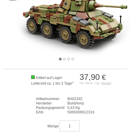
37,90
€
Artikel auf Lager
Lieferzeit ca. 1 bis 3 Tage*
inkl. MwSt. zzgl.
Versand
Artikelnummer
BA0234C
Hersteller
BuildArmy
Packungsgewicht
0,43 Kg
EAN
5065008912316
Menge