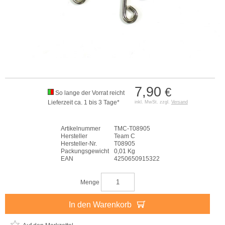
7,90
€
So lange der Vorrat reicht
Lieferzeit ca. 1 bis 3 Tage*
inkl. MwSt. zzgl.
Versand
Artikelnummer
TMC-T08905
Hersteller
Team C
Hersteller-Nr.
T08905
Packungsgewicht
0,01 Kg
EAN
4250650915322
Menge
In den Warenkorb