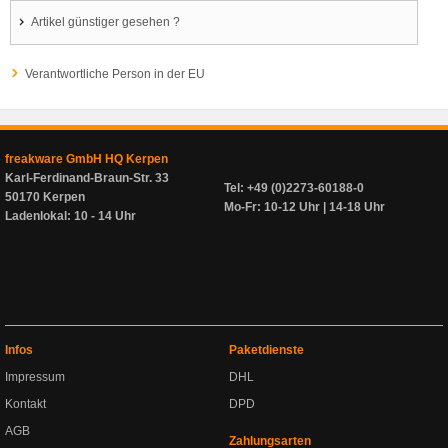
Artikel günstiger gesehen ?
Verantwortliche Person in der EU
freakware GmbH HQ Kerpen
Karl-Ferdinand-Braun-Str. 33
Tel: +49 (0)2273-60188-0
50170 Kerpen
Mo-Fr: 10-12 Uhr | 14-18 Uhr
Ladenlokal: 10 - 14 Uhr
Infos
Paketdienste
Impressum
DHL
Kontakt
DPD
AGB
Zahlungsarten