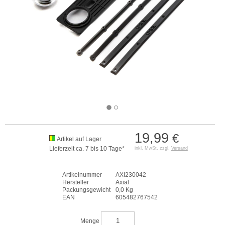
19,99
€
Artikel auf Lager
Lieferzeit ca. 7 bis 10 Tage*
inkl. MwSt. zzgl.
Versand
Artikelnummer
AXI230042
Hersteller
Axial
Packungsgewicht
0,0 Kg
EAN
605482767542
Menge