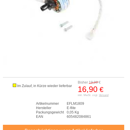
Bisher
19,99
€
Im Zulauf, in Kürze wieder lieferbar
16,90
€
inkl. MwSt. zzgl.
Versand
Artikelnummer
EFLM1809
Hersteller
E-flite
Packungsgewicht
0,05 Kg
EAN
605482084861