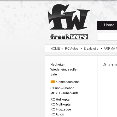
Zum Hauptmenue
Zum Seiteninhalt
Zum Warenkob
Home
HOME
RC Autos
Ersatzteile
ARRMA P
Alumi
Neuheiten
Wieder eingetroffen
Sale
Klemmbausteine
Casino-Zubehör
MOYU Zauberwürfel
RC Helikopter
RC Multikopter
RC Flugzeuge
RC Autos