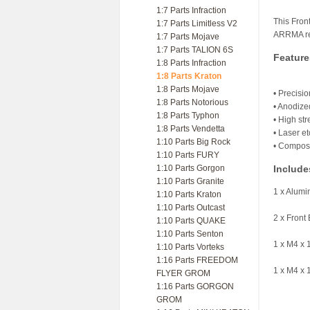
1:7 Parts Infraction
This Fron
1:7 Parts Limitless V2
ARRMA red
1:7 Parts Mojave
1:7 Parts TALION 6S
Feature
1:8 Parts Infraction
1:8 Parts Kraton
1:8 Parts Mojave
• Precisi
1:8 Parts Notorious
• Anodize
1:8 Parts Typhon
• High str
1:8 Parts Vendetta
• Laser e
1:10 Parts Big Rock
• Composi
1:10 Parts FURY
1:10 Parts Gorgon
Include
1:10 Parts Granite
1 x Alumi
1:10 Parts Kraton
1:10 Parts Outcast
2 x Front 
1:10 Parts QUAKE
1:10 Parts Senton
1 x M4 x
1:10 Parts Vorteks
1:16 Parts FREEDOM
1 x M4 x
FLYER GROM
1:16 Parts GORGON
GROM