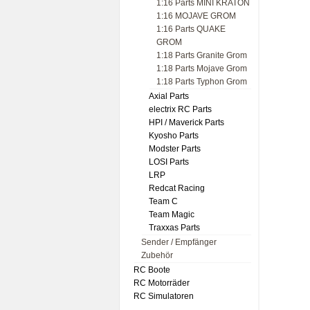
1:16 Parts MINI KRATON
1:16 MOJAVE GROM
1:16 Parts QUAKE
GROM
1:18 Parts Granite Grom
1:18 Parts Mojave Grom
1:18 Parts Typhon Grom
Axial Parts
electrix RC Parts
HPI / Maverick Parts
Kyosho Parts
Modster Parts
LOSI Parts
LRP
Redcat Racing
Team C
Team Magic
Traxxas Parts
Sender / Empfänger
Zubehör
RC Boote
RC Motorräder
RC Simulatoren