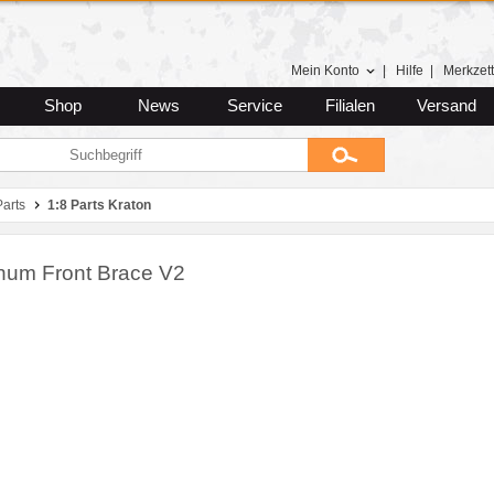
Mein Konto
|
Hilfe
|
Merkzett
Shop
News
Service
Filialen
Versand
arts
1:8 Parts Kraton
num Front Brace V2