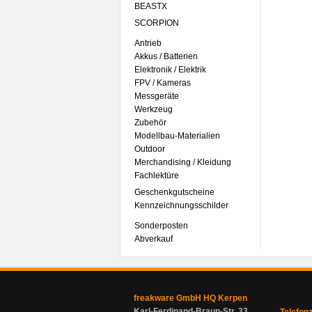
BEASTX
SCORPION
Antrieb
Akkus / Batterien
Elektronik / Elektrik
FPV / Kameras
Messgeräte
Werkzeug
Zubehör
Modellbau-Materialien
Outdoor
Merchandising / Kleidung
Fachlektüre
Geschenkgutscheine
Kennzeichnungsschilder
Sonderposten
Abverkauf
freakware GmbH HQ Kerpen
Karl-Ferdinand-Braun-Str. 33