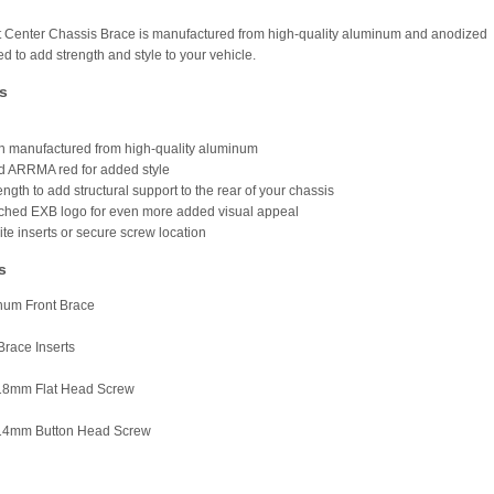
t Center Chassis Brace is manufactured from high-quality aluminum and anodized
 to add strength and style to your vehicle.
s
on manufactured from high-quality aluminum
d ARRMA red for added style
ength to add structural support to the rear of your chassis
tched EXB logo for even more added visual appeal
te inserts or secure screw location
s
num Front Brace
Brace Inserts
 18mm Flat Head Screw
 14mm Button Head Screw