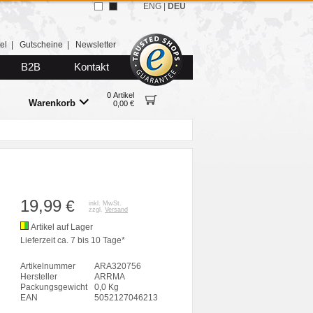
ENG
|
DEU
el
|
Gutscheine
|
Newsletter
B2B
Kontakt
0 Artikel
Warenkorb
0,00 €
19,99
€
inkl. MwSt.
zzgl.
Versand
Artikel auf Lager
Lieferzeit ca. 7 bis 10 Tage*
Artikelnummer
ARA320756
Hersteller
ARRMA
Packungsgewicht
0,0 Kg
EAN
5052127046213