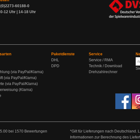
zeiten
9 (0)2273-60188-0
0-12 Uhr | 14-18 Uhr
sarten
Paketdienste
Service
Ne
DHL
Service / RMA
DPD
Technik / Download
Si
hlung (via PayPal/Klarna)
Drehzahlrechner
ift (via PayPal/Klarna)
rte (via PayPal/Klarna)
berweisung (Klarna)
e
5.00
bei
1570
Bewertungen
*Gilt für Lieferungen nach Deutschland. 
Informationen zur Berechnung des Liefer