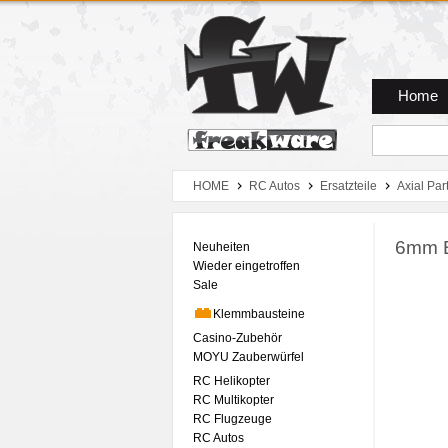
Zum Hauptmenue
Zum Seiteninhalt
Zum Warenkob
Home
HOME
RC Autos
Ersatzteile
Axial Par
6mm B
Neuheiten
Wieder eingetroffen
Sale
Klemmbausteine
Casino-Zubehör
MOYU Zauberwürfel
RC Helikopter
RC Multikopter
RC Flugzeuge
RC Autos