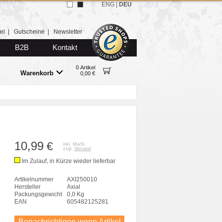
ENG
|
DEU
el
|
Gutscheine
|
Newsletter
B2B
Kontakt
0 Artikel
Warenkorb
0,00 €
10,99
€
inkl. MwSt.
zzgl.
Versand
Im Zulauf, in Kürze wieder lieferbar
Artikelnummer
AXI250010
Hersteller
Axial
Packungsgewicht
0,0 Kg
EAN
605482125281
Benachrichtigen wenn Artikel