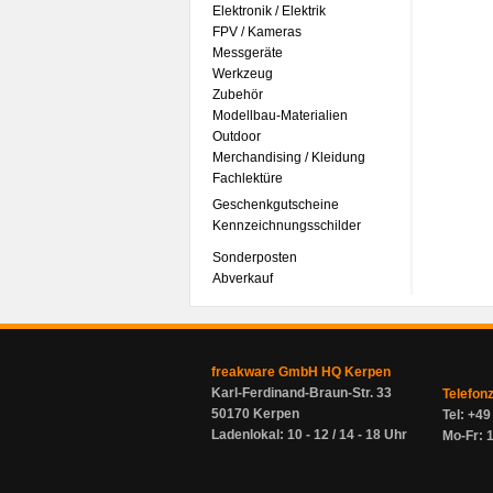
Elektronik / Elektrik
FPV / Kameras
Messgeräte
Werkzeug
Zubehör
Modellbau-Materialien
Outdoor
Merchandising / Kleidung
Fachlektüre
Geschenkgutscheine
Kennzeichnungsschilder
Sonderposten
Abverkauf
freakware GmbH HQ Kerpen
Karl-Ferdinand-Braun-Str. 33
Telefon
50170 Kerpen
Tel: +4
Ladenlokal: 10 - 12 / 14 - 18 Uhr
Mo-Fr: 1