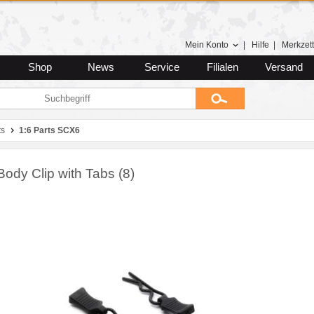
Mein Konto
|
Hilfe
|
Merkzett
Shop
News
Service
Filialen
Versand
ts
1:6 Parts SCX6
ody Clip with Tabs (8)