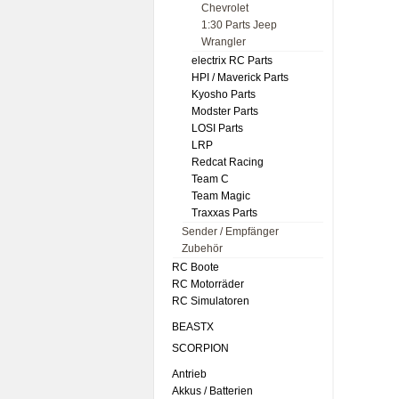
Chevrolet
1:30 Parts Jeep
Wrangler
electrix RC Parts
HPI / Maverick Parts
Kyosho Parts
Modster Parts
LOSI Parts
LRP
Redcat Racing
Team C
Team Magic
Traxxas Parts
Sender / Empfänger
Zubehör
RC Boote
RC Motorräder
RC Simulatoren
BEASTX
SCORPION
Antrieb
Akkus / Batterien