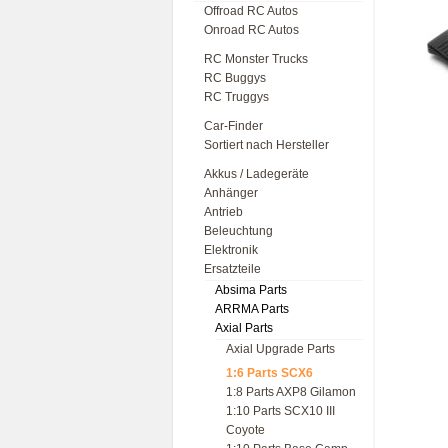
Offroad RC Autos
Onroad RC Autos
RC Monster Trucks
RC Buggys
RC Truggys
Car-Finder
Sortiert nach Hersteller
Akkus / Ladegeräte
Anhänger
Antrieb
Beleuchtung
Elektronik
Ersatzteile
Absima Parts
ARRMA Parts
Axial Parts
Axial Upgrade Parts
1:6 Parts SCX6
1:8 Parts AXP8 Gilamon
1:10 Parts SCX10 III
Coyote