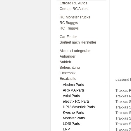
Offroad RC Autos
Onroad RC Autos
RC Monster Trucks
RC Buggys
RC Truggys
Car-Finder
Sortiert nach Hersteller
Akkus / Ladegeräte
Anhänger
Antrieb
Beleuchtung
Elektronik
Ersatzteile
passend f
Absima Parts
ARRMA Parts
Traxxas F
Axial Parts
Traxxas R
electrix RC Parts
Traxxas S
HPI / Maverick Parts
Traxxas S
Kyosho Parts
Traxxas S
Modster Parts
Traxxas 
LOSI Parts
Traxxas 
LRP
Traxxas 