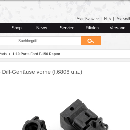
Mein Konto
|
Hilfe
|
Merkzett
Shop
News
Service
Filialen
Versand
Parts
1:10 Parts Ford F-150 Raptor
 Diff-Gehäuse vorne (f.6808 u.a.)