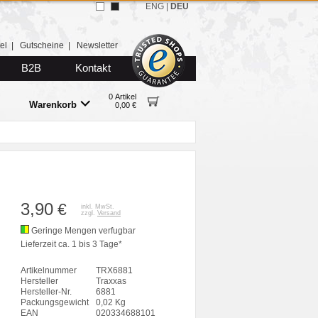
ENG
|
DEU
el
|
Gutscheine
|
Newsletter
B2B
Kontakt
0 Artikel
Warenkorb
0,00 €
3,90
€
inkl. MwSt.
zzgl.
Versand
Geringe Mengen verfugbar
Lieferzeit ca. 1 bis 3 Tage*
Artikelnummer
TRX6881
Hersteller
Traxxas
Hersteller-Nr.
6881
Packungsgewicht
0,02 Kg
EAN
020334688101