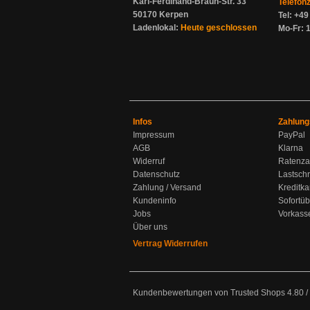
Karl-Ferdinand-Braun-Str. 33
Telefon
50170 Kerpen
Tel: +4
Ladenlokal:
Heute geschlossen
Mo-Fr: 1
Infos
Zahlung
Impressum
PayPal
AGB
Klarna
Widerruf
Ratenza
Datenschutz
Lastschr
Zahlung / Versand
Kreditka
Kundeninfo
Sofortü
Jobs
Vorkass
Über uns
Vertrag Widerrufen
Kundenbewertungen von Trusted Shops
4.80
/