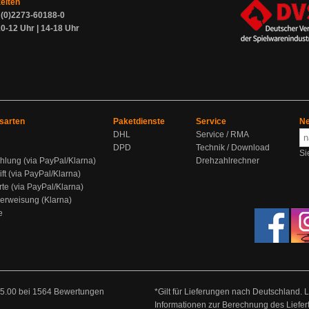
zeiten
9 (0)2273-60188-0
0-12 Uhr | 14-18 Uhr
sarten
Paketdienste
Service
Ne
DHL
Service / RMA
DPD
Technik / Download
Si
hlung (via PayPal/Klarna)
Drehzahlrechner
ift (via PayPal/Klarna)
rte (via PayPal/Klarna)
berweisung (Klarna)
e
5.00
bei
1564
Bewertungen
*Gilt für Lieferungen nach Deutschland. 
Informationen zur Berechnung des Liefer