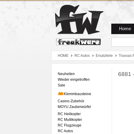
Zum Hauptmenue
Zum Seiteninhalt
Zum Warenkob
Home
HOME
RC Autos
Ersatzteile
Traxxas 
6881 -
Neuheiten
Wieder eingetroffen
Sale
Klemmbausteine
Casino-Zubehör
MOYU Zauberwürfel
RC Helikopter
RC Multikopter
RC Flugzeuge
RC Autos