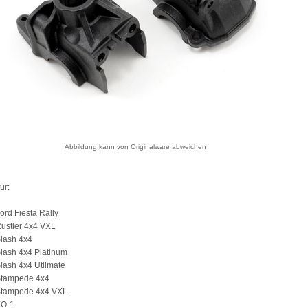
Abbildung kann von Originalware abweichen
ür:
ord Fiesta Rally
ustler 4x4 VXL
lash 4x4
lash 4x4 Platinum
lash 4x4 Utlimate
Stampede 4x4
Stampede 4x4 VXL
XO-1