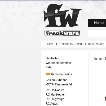
Zum Hauptmenue
Zum Seiteninhalt
Zum Warenkob
Home
HOME
Elektronik / Elektrik
Beleuchtung
5mm P
Neuheiten
Wieder eingetroffen
Sale
Klemmbausteine
Casino-Zubehör
MOYU Zauberwürfel
RC Helikopter
RC Multikopter
RC Flugzeuge
RC Autos