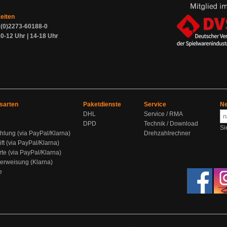
zeiten
9 (0)2273-60188-0
0-12 Uhr | 14-18 Uhr
sarten
Paketdienste
Service
Ne
DHL
Service / RMA
DPD
Technik / Download
Si
hlung (via PayPal/Klarna)
Drehzahlrechner
ift (via PayPal/Klarna)
rte (via PayPal/Klarna)
berweisung (Klarna)
e