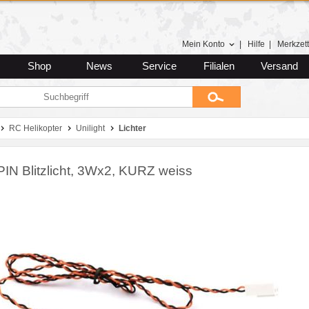
Mein Konto
|
Hilfe
|
Merkzett
Shop
News
Service
Filialen
Versand
RC Helikopter
Unilight
Lichter
IN Blitzlicht, 3Wx2, KURZ weiss