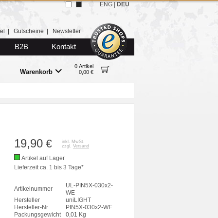
ENG
|
DEU
el
|
Gutscheine
|
Newsletter
B2B
Kontakt
0 Artikel
Warenkorb
0,00 €
19,90
€
inkl. MwSt.
zzgl.
Versand
Artikel auf Lager
Lieferzeit ca. 1 bis 3 Tage*
UL-PIN5X-030x2-
Artikelnummer
WE
Hersteller
uniLIGHT
Hersteller-Nr.
PIN5X-030x2-WE
Packungsgewicht
0,01 Kg