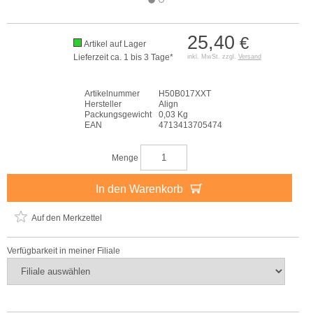
25,40
€
Artikel auf Lager
Lieferzeit ca. 1 bis 3 Tage*
inkl. MwSt. zzgl.
Versand
Artikelnummer
H50B017XXT
Hersteller
Align
Packungsgewicht
0,03 Kg
EAN
4713413705474
Menge
In den Warenkorb
Auf den Merkzettel
Verfügbarkeit in meiner Filiale