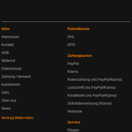
Infos
Paketdienste
Impressum
DHL
Kontakt
DPD
AGB
Zahlungsarten
Widerruf
PayPal
Datenschutz
Klarna
Zahlung / Versand
Ratenzahlung (via PayPal/Klarna)
Kundeninfo
Lastschrift (via PayPal/Klarna)
Jobs
Kreditkarte (via PayPal/Klarna)
Über uns
Sofortüberweisung (Klarna)
News
Vorkasse
Vertrag Widerrufen
Service
Filialen