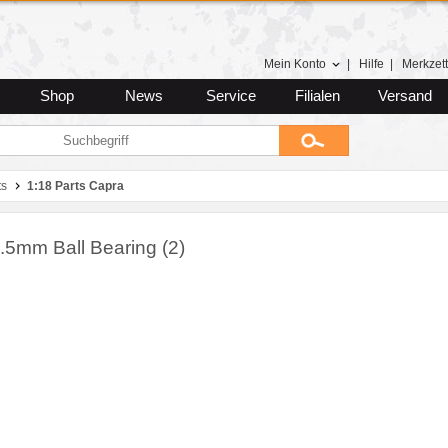
Mein Konto
|
Hilfe
|
Merkzett
Shop
News
Service
Filialen
Versand
ts
1:18 Parts Capra
.5mm Ball Bearing (2)