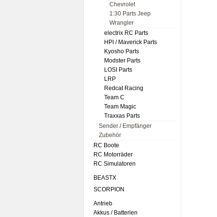
Chevrolet
1:30 Parts Jeep
Wrangler
electrix RC Parts
HPI / Maverick Parts
Kyosho Parts
Modster Parts
LOSI Parts
LRP
Redcat Racing
Team C
Team Magic
Traxxas Parts
Sender / Empfänger
Zubehör
RC Boote
RC Motorräder
RC Simulatoren
BEASTX
SCORPION
Antrieb
Akkus / Batterien