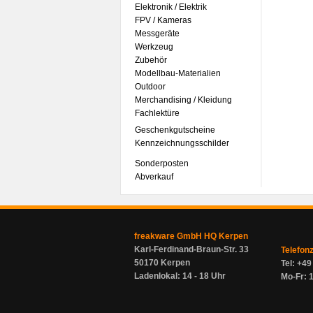
Elektronik / Elektrik
FPV / Kameras
Messgeräte
Werkzeug
Zubehör
Modellbau-Materialien
Outdoor
Merchandising / Kleidung
Fachlektüre
Geschenkgutscheine
Kennzeichnungsschilder
Sonderposten
Abverkauf
freakware GmbH HQ Kerpen
Karl-Ferdinand-Braun-Str. 33
Telefon
50170 Kerpen
Tel: +4
Ladenlokal: 14 - 18 Uhr
Mo-Fr: 1