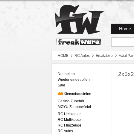
Zum Hauptmenue
Zum Seiteninhalt
Zum Warenkob
Home
HOME
RC Autos
Ersatzteile
Axial Par
2x5x2
Neuheiten
Wieder eingetroffen
Sale
Klemmbausteine
Casino-Zubehör
MOYU Zauberwürfel
RC Helikopter
RC Multikopter
RC Flugzeuge
RC Autos