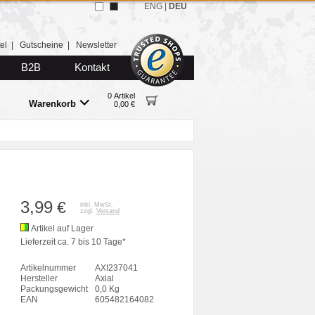
ENG
|
DEU
el
|
Gutscheine
|
Newsletter
B2B
Kontakt
0 Artikel
Warenkorb
0,00 €
3,99
€
inkl. MwSt.
zzgl.
Versand
Artikel auf Lager
Lieferzeit ca. 7 bis 10 Tage*
Artikelnummer
AXI237041
Hersteller
Axial
Packungsgewicht
0,0 Kg
EAN
605482164082