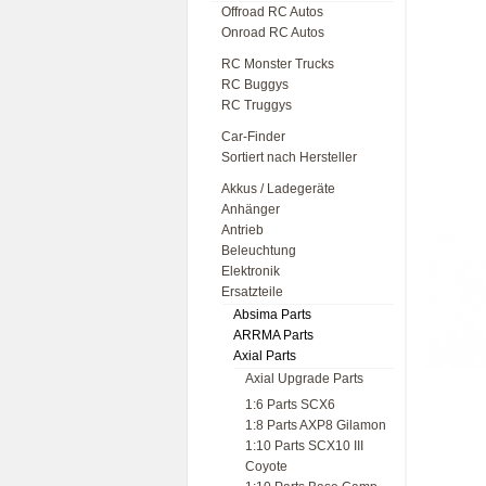
Offroad RC Autos
Onroad RC Autos
RC Monster Trucks
RC Buggys
RC Truggys
Car-Finder
Sortiert nach Hersteller
Akkus / Ladegeräte
Anhänger
Antrieb
Beleuchtung
Elektronik
Ersatzteile
Absima Parts
ARRMA Parts
Axial Parts
Axial Upgrade Parts
1:6 Parts SCX6
1:8 Parts AXP8 Gilamon
1:10 Parts SCX10 III
Coyote