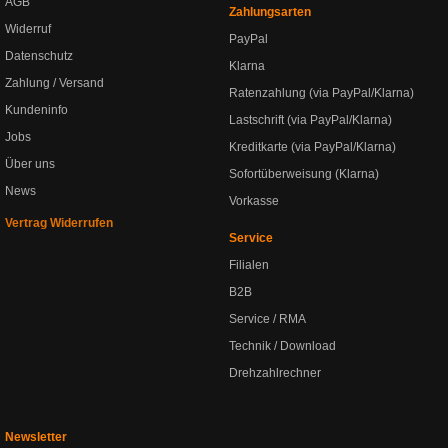
AGB
Zahlungsarten
Widerruf
PayPal
Datenschutz
Klarna
Zahlung / Versand
Ratenzahlung (via PayPal/Klarna)
Kundeninfo
Lastschrift (via PayPal/Klarna)
Jobs
Kreditkarte (via PayPal/Klarna)
Über uns
Sofortüberweisung (Klarna)
News
Vorkasse
Vertrag Widerrufen
Service
Filialen
B2B
Service / RMA
Technik / Download
Drehzahlrechner
Newsletter