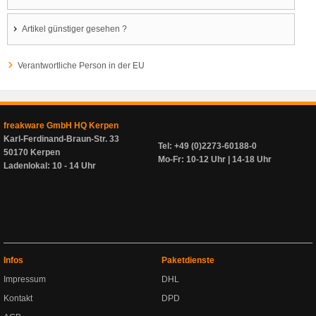
Artikel günstiger gesehen ?
Verantwortliche Person in der EU
freakware GmbH HQ Kerpen
Karl-Ferdinand-Braun-Str. 33
Tel: +49 (0)2273-60188-0
50170 Kerpen
Mo-Fr: 10-12 Uhr | 14-18 Uhr
Ladenlokal: 10 - 14 Uhr
Infos
Paketdienste
Impressum
DHL
Kontakt
DPD