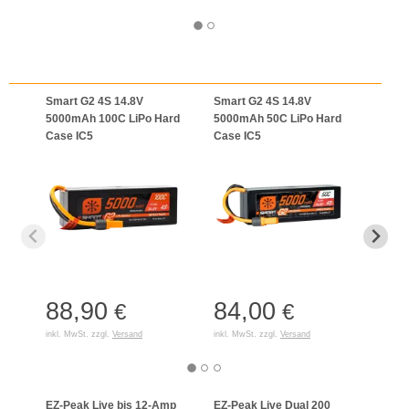
Smart G2 4S 14.8V
Smart G2 4S 14.8V
Spek
5000mAh 100C LiPo Hard
5000mAh 50C LiPo Hard
14.8
Case IC5
Case IC5
HC I
88,90
84,00
94
€
€
inkl. MwSt. zzgl.
Versand
inkl. MwSt. zzgl.
Versand
inkl. 
EZ-Peak Live bis 12-Amp
EZ-Peak Live Dual 200
S65 