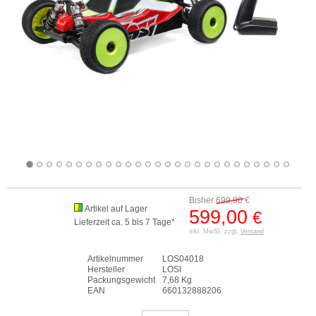
Bisher
699,90
€
Artikel auf Lager
599,00
€
Lieferzeit ca. 5 bis 7 Tage*
inkl. MwSt. zzgl.
Versand
Artikelnummer
LOS04018
Hersteller
LOSI
Packungsgewicht
7,68 Kg
EAN
660132888206