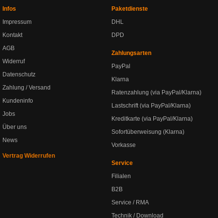
Infos
Paketdienste
Impressum
DHL
Kontakt
DPD
AGB
Zahlungsarten
Widerruf
PayPal
Datenschutz
Klarna
Zahlung / Versand
Ratenzahlung (via PayPal/Klarna)
Kundeninfo
Lastschrift (via PayPal/Klarna)
Jobs
Kreditkarte (via PayPal/Klarna)
Über uns
Sofortüberweisung (Klarna)
News
Vorkasse
Vertrag Widerrufen
Service
Filialen
B2B
Service / RMA
Technik / Download