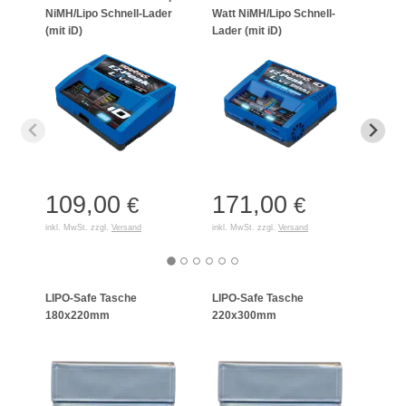
NiMH/Lipo Schnell-Lader
Watt NiMH/Lipo Schnell-
4s 6
(mit iD)
Lader (mit iD)
10W
109,00
171,00
38
€
€
inkl. MwSt. zzgl.
Versand
inkl. MwSt. zzgl.
Versand
inkl. 
LIPO-Safe Tasche
LIPO-Safe Tasche
LIPO
180x220mm
220x300mm
125