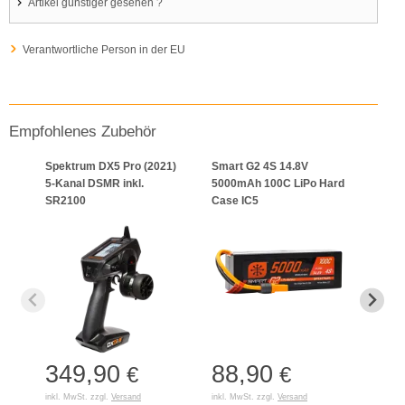
Artikel günstiger gesehen ?
Verantwortliche Person in der EU
Empfohlenes Zubehör
Spektrum DX5 Pro (2021)
Smart G2 4S 14.8V
Spek
5-Kanal DSMR inkl.
5000mAh 100C LiPo Hard
14.8
SR2100
Case IC5
HC I
349,90
88,90
80
€
€
inkl. MwSt. zzgl.
Versand
inkl. MwSt. zzgl.
Versand
inkl. 