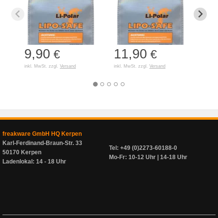
9,90
11,90
7,
€
€
inkl. MwSt. zzgl.
Versand
inkl. MwSt. zzgl.
Versand
inkl. 
freakware GmbH HQ Kerpen
Karl-Ferdinand-Braun-Str. 33
Tel: +49 (0)2273-60188-0
50170 Kerpen
Mo-Fr: 10-12 Uhr | 14-18 Uhr
Ladenlokal: 14 - 18 Uhr