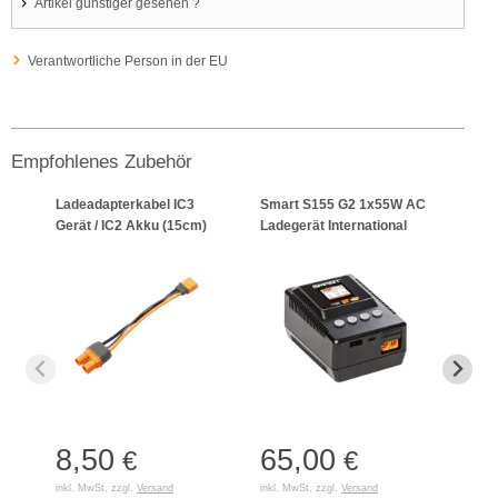
Artikel günstiger gesehen ?
Verantwortliche Person in der EU
Empfohlenes Zubehör
Ladeadapterkabel IC3
Smart S155 G2 1x55W AC
S110
Gerät / IC2 Akku (15cm)
Ladegerät International
Smar
8,50
65,00
10
€
€
inkl. MwSt. zzgl.
Versand
inkl. MwSt. zzgl.
Versand
inkl. 