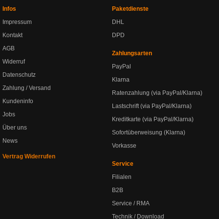
Infos
Paketdienste
Impressum
DHL
Kontakt
DPD
AGB
Zahlungsarten
Widerruf
PayPal
Datenschutz
Klarna
Zahlung / Versand
Ratenzahlung (via PayPal/Klarna)
Kundeninfo
Lastschrift (via PayPal/Klarna)
Jobs
Kreditkarte (via PayPal/Klarna)
Über uns
Sofortüberweisung (Klarna)
News
Vorkasse
Vertrag Widerrufen
Service
Filialen
B2B
Service / RMA
Technik / Download