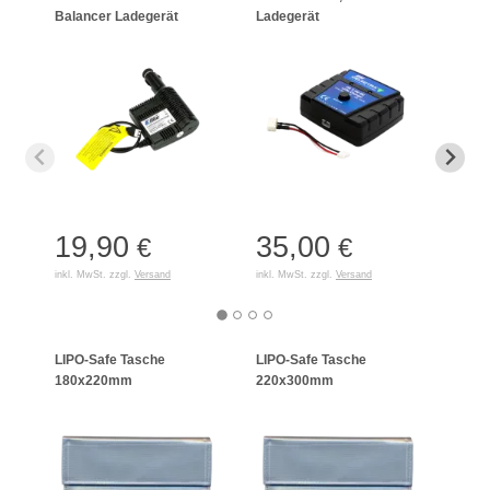
Balancer Ladegerät
Ladegerät
Char
19,90
35,00
21
€
€
inkl. MwSt. zzgl.
Versand
inkl. MwSt. zzgl.
Versand
inkl. 
LIPO-Safe Tasche
LIPO-Safe Tasche
LIPO
180x220mm
220x300mm
125