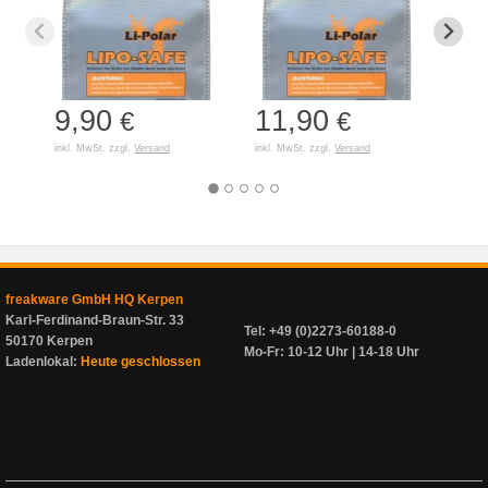
9,90
11,90
7,
€
€
inkl. MwSt. zzgl.
Versand
inkl. MwSt. zzgl.
Versand
inkl. 
freakware GmbH HQ Kerpen
Karl-Ferdinand-Braun-Str. 33
Tel: +49 (0)2273-60188-0
50170 Kerpen
Mo-Fr: 10-12 Uhr | 14-18 Uhr
Ladenlokal:
Heute geschlossen