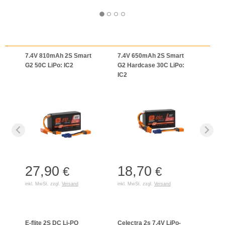
7.4V 810mAh 2S Smart
7.4V 650mAh 2S Smart
G2 50C LiPo: IC2
G2 Hardcase 30C LiPo:
IC2
27,90
18,70
€
€
inkl. MwSt. zzgl.
Versand
inkl. MwSt. zzgl.
Versand
E-flite 2S DC Li-PO
Celectra 2s 7,4V LiPo-
S120