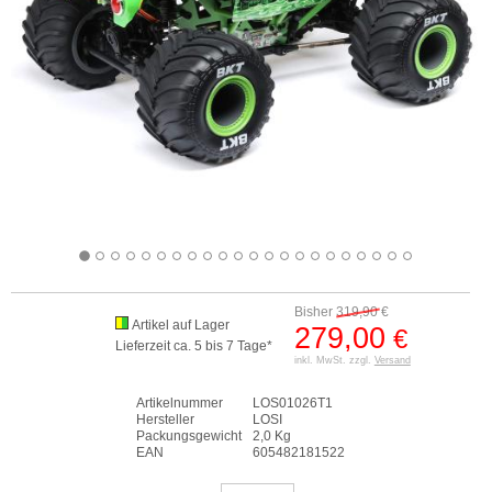
Bisher
319,90
€
Artikel auf Lager
279,00
€
Lieferzeit ca. 5 bis 7 Tage*
inkl. MwSt. zzgl.
Versand
Artikelnummer
LOS01026T1
Hersteller
LOSI
Packungsgewicht
2,0 Kg
EAN
605482181522