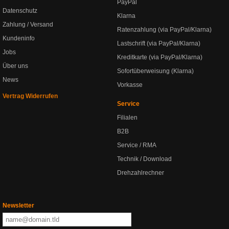
PayPal
Datenschutz
Klarna
Zahlung / Versand
Ratenzahlung (via PayPal/Klarna)
Kundeninfo
Lastschrift (via PayPal/Klarna)
Jobs
Kreditkarte (via PayPal/Klarna)
Über uns
Sofortüberweisung (Klarna)
News
Vorkasse
Vertrag Widerrufen
Service
Filialen
B2B
Service / RMA
Technik / Download
Drehzahlrechner
Newsletter