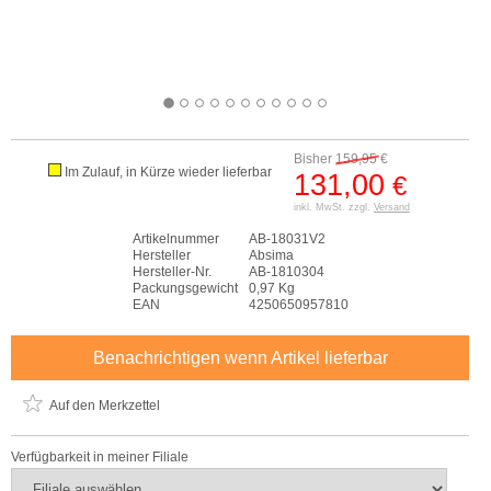
Bisher
159,95
€
Im Zulauf, in Kürze wieder lieferbar
131,00
€
inkl. MwSt. zzgl.
Versand
Artikelnummer
AB-18031V2
Hersteller
Absima
Hersteller-Nr.
AB-1810304
Packungsgewicht
0,97 Kg
EAN
4250650957810
Benachrichtigen wenn Artikel lieferbar
Auf den Merkzettel
Verfügbarkeit in meiner Filiale