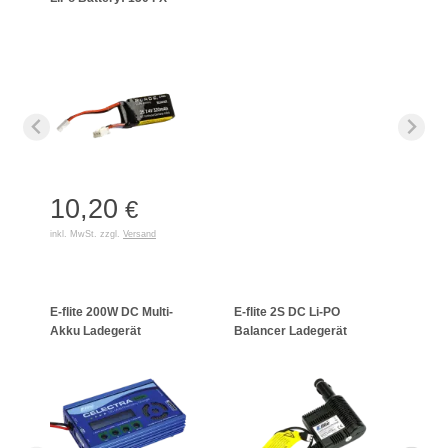
10,20
€
inkl. MwSt. zzgl.
Versand
E-flite 200W DC Multi-
E-flite 2S DC Li-PO
Schne
Akku Ladegerät
Balancer Ladegerät
LiPo/