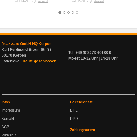
inkl. MwSt. zzgl.
Versand
inkl. MwSt. zzgl.
Versand
inkl. 
freakware GmbH HQ Kerpen
Karl-Ferdinand-Braun-Str. 33
Tel: +49 (0)2273-60188-0
50170 Kerpen
Mo-Fr: 10-12 Uhr | 14-18 Uhr
Ladenlokal:
Heute geschlossen
Infos
Paketdienste
Impressum
DHL
Kontakt
DPD
AGB
Zahlungsarten
Widerruf