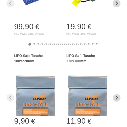
99,90
19,90
15
€
€
inkl. MwSt. zzgl.
Versand
inkl. MwSt. zzgl.
Versand
inkl. 
LIPO-Safe Tasche
LIPO-Safe Tasche
LIPO
180x220mm
220x300mm
125
9,90
11,90
7,
€
€