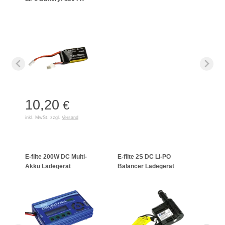
10,20
€
inkl. MwSt. zzgl.
Versand
E-flite 200W DC Multi-
E-flite 2S DC Li-PO
Schne
Akku Ladegerät
Balancer Ladegerät
LiPo/