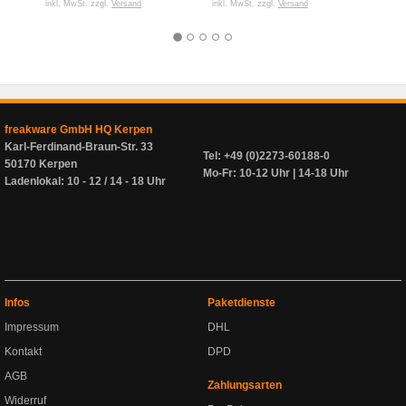
inkl. MwSt. zzgl.
Versand
inkl. MwSt. zzgl.
Versand
inkl. 
freakware GmbH HQ Kerpen
Karl-Ferdinand-Braun-Str. 33
Tel: +49 (0)2273-60188-0
50170 Kerpen
Mo-Fr: 10-12 Uhr | 14-18 Uhr
Ladenlokal: 10 - 12 / 14 - 18 Uhr
Infos
Paketdienste
Impressum
DHL
Kontakt
DPD
AGB
Zahlungsarten
Widerruf