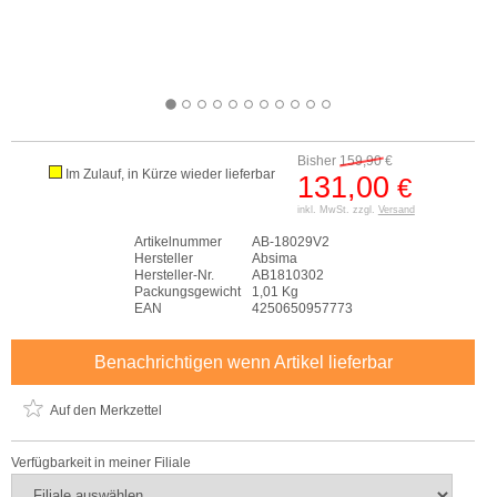
Bisher
159,90
€
Im Zulauf, in Kürze wieder lieferbar
131,00
€
inkl. MwSt. zzgl.
Versand
Artikelnummer
AB-18029V2
Hersteller
Absima
Hersteller-Nr.
AB1810302
Packungsgewicht
1,01 Kg
EAN
4250650957773
Benachrichtigen wenn Artikel lieferbar
Auf den Merkzettel
Verfügbarkeit in meiner Filiale