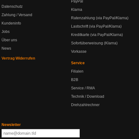
PayPal
Datenschutz
Klarna
Zahlung / Versand
Ratenzahlung (via PayPal/Klarna)
Kundeninfo
Lastschrift (via PayPal/Klarna)
Jobs
Kreditkarte (via PayPal/Klarna)
Über uns
Sofortüberweisung (Klarna)
News
Vorkasse
Vertrag Widerrufen
Service
Filialen
B2B
Service / RMA
Technik / Download
Drehzahlrechner
Newsletter